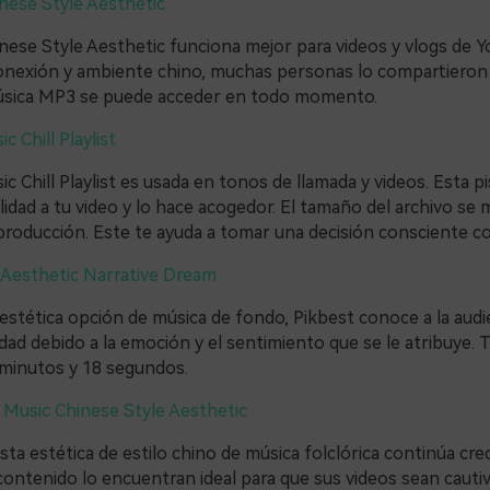
inese Style Aesthetic
inese Style Aesthetic funciona mejor para videos y vlogs de 
onexión y ambiente chino, muchas personas lo compartieron 
úsica MP3 se puede acceder en todo momento.
c Chill Playlist
c Chill Playlist es usada en tonos de llamada y videos. Esta p
lidad a tu video y lo hace acogedor. El tamaño del archivo se 
reproducción. Este te ayuda a tomar una decisión consciente c
Aesthetic Narrative Dream
estética opción de música de fondo, Pikbest conoce a la audie
ad debido a la emoción y el sentimiento que se le atribuye. 
 minutos y 18 segundos.
k Music Chinese Style Aesthetic
ta estética de estilo chino de música folclórica continúa cre
ontenido lo encuentran ideal para que sus videos sean cautiv