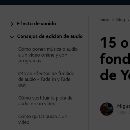
creadores
creador
Editor de video para iPad
Inicio
Blog
Efecto de sonido
Consejos de edición de audio
15 o
Cómo poner música o audio
fond
a un vídeo online y con
programas
de Y
iMovie Efectos de fundido
de audio - Fade In y Fade
out
Cómo sustituir la pista de
audio en un vídeo
Migue
2026-
Cómo quitar audio a un
video