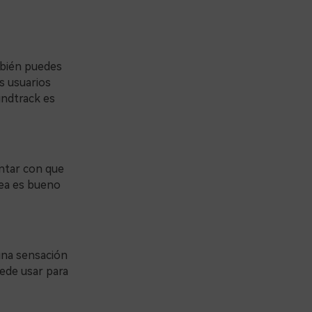
mbién puedes
s usuarios
undtrack es
ontar con que
Tea es bueno
 una sensación
uede usar para