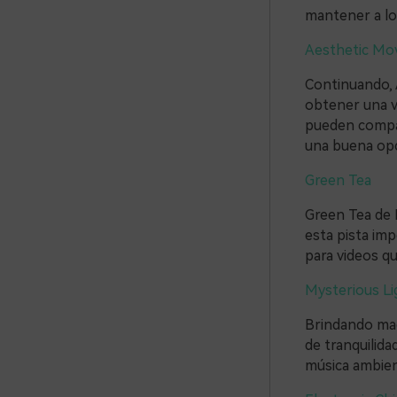
mantener a lo
Aesthetic Mo
Continuando, 
obtener una vi
pueden compar
una buena opc
Green Tea
Green Tea de 
esta pista imp
para videos qu
Mysterious Li
Brindando magi
de tranquilida
música ambien