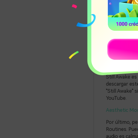
estético es b
música la defi
transmitir es
Equinox
La siguiente p
en proyectos 
lo tanto, hace
Still Awake
Still Awake e
descargar est
"Still Awake" 
YouTube.
Aesthetic Mo
Por último, p
Routines. Pued
audio es calma