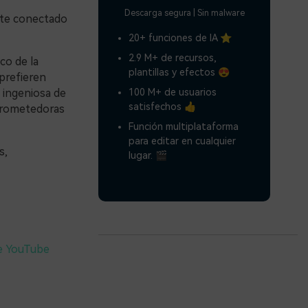
Descarga segura | Sin malware
nte conectado
20+ funciones de IA ⭐
2.9 M+ de recursos,
co de la
plantillas y efectos 😍
prefieren
100 M+ de usuarios
 ingeniosa de
satisfechos 👍
 prometedoras
Función multiplataforma
para editar en cualquier
s,
lugar. 🎬
de YouTube