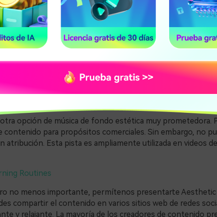
astante famoso entre los youtubers más conocidos. La etique
ne como tradicional y relajante. Los editores de contenido p
ta música como fondo para videos prometedores.
ista de música de fondo estética es Equinox. Se puede utiliza
y medios. Esta opción de audio es suave y dramática al mismo
 que los videos y blogs sean acogedores para los espectadore
s otra opción de música de fondo estética muy prometedora.
e contenido para propósitos comerciales. Sin embargo, no p
sin atribución. Esta pista es ampliamente utilizada en videos d
rning Routines
ero no menos importante, permítenos presentarte Aestheti
es compartir el contenido en varios sitios web de redes soci
nte y relajante. La mayoría de los creadores de contenido pr