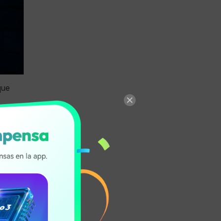
que
te contenido
 una vista
o musical