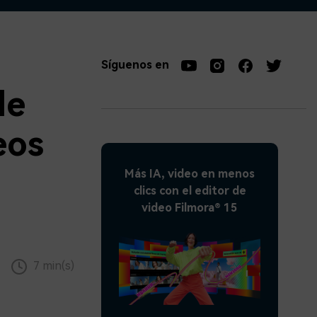
soluciones >
Síguenos en
de
eos
Más IA, video en menos
clics con el editor de
video Filmora® 15
7 min(s)