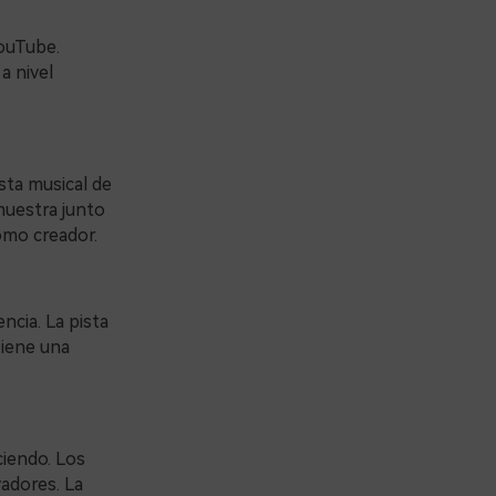
YouTube.
a nivel
ista musical de
muestra junto
omo creador.
ncia. La pista
Tiene una
ciendo. Los
adores. La