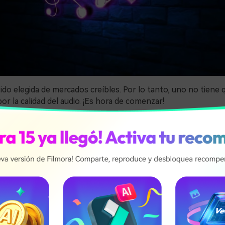
ido elegida de mercados creíbles. Por lo tanto, uno no tiene 
r la calidad del audio. ¡Es hora de comenzar!
ins
ins es música de fondo estética de Chosic. La etiqueta de es
, estética y nostalgia. Esencialmente, la pista de música es lo
e larga como para ser usada en videos de viaje. Puedes tener
anción sin esfuerzo.
istic Conception
istic Conception es un producto genial de Pikbest. Este fond