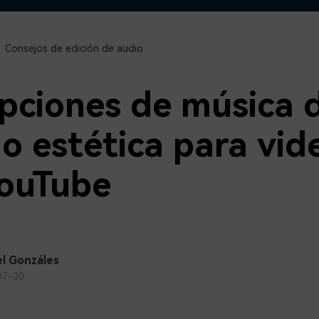
Descargar gratis
Instagram
es de habla hispana.
Explora todas las 
Facebook
Consejos de edición de audio
Twitter
Descargar gratis
Descargar gratis
pciones de música 
Descargar gratis
o estética para vid
ouTube
l Gonzáles
07-30