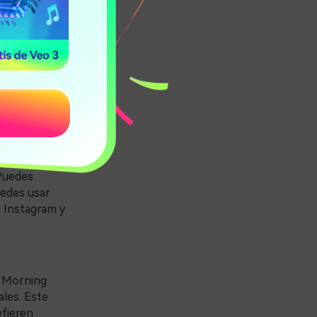
ta de esta
ueden
r libremente
 tiempo. Por
s.
 Puedes
uedes usar
e Instagram y
c Morning
ales. Este
efieren