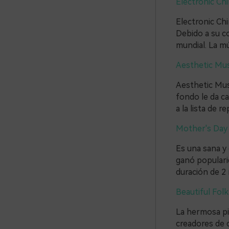
Electronic Ch
Electronic Ch
Debido a su c
mundial. La m
Aesthetic Musi
Aesthetic Musi
fondo le da ca
a la lista de 
Mother's Day 
Es una sana y 
ganó popularid
duración de 2
Beautiful Fol
La hermosa pis
creadores de c