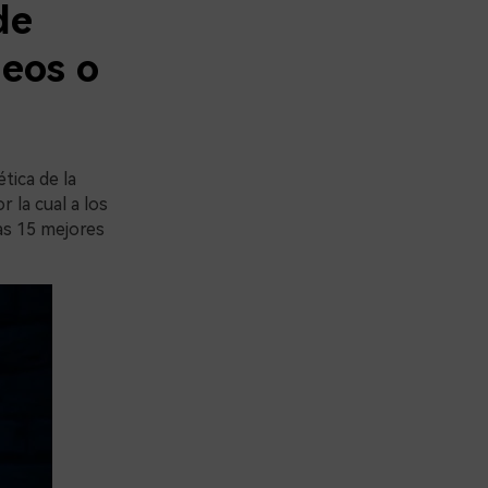
de
deos o
tica de la
 la cual a los
las 15 mejores