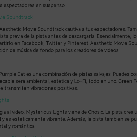
s espectadores en suspenso.
vie Soundtrack
Aesthetic Movie Soundtrack cautiva a tus espectadores. Ta
sta previa de la pista antes de descargarla. Esencialmente, lo
tirlo en Facebook, Twitter y Pinterest. Aesthetic Movie So
ión de música de fondo para los creadores de videos.
Purrple Cat es una combinación de pistas salvajes. Puedes c
ecable será ambiental, estética y Lo-Fi, todo en uno. Green 
e transmiten vibraciones positivas.
ghts
a al video, Mysterious Lights viene de Chosic. La pista crea
d y es estéticamente vibrante. Además, la pista también se p
tal y romántica.