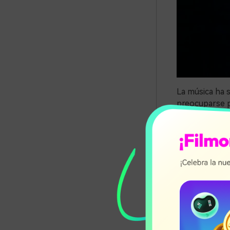
La música ha s
preocuparse po
And So It Beg
And So It Beg
incluye ritmos
suficientement
previa de la c
Aesthetic Art
Aesthetic Art