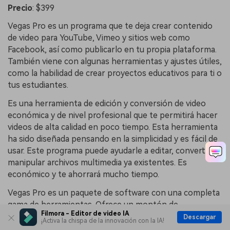
Precio
: $399
Vegas Pro es un programa que te deja crear contenido
de video para YouTube, Vimeo y sitios web como
Facebook, así como publicarlo en tu propia plataforma.
También viene con algunas herramientas y ajustes útiles,
como la habilidad de crear proyectos educativos para ti o
tus estudiantes.
Es una herramienta de edición y conversión de video
económica y de nivel profesional que te permitirá hacer
videos de alta calidad en poco tiempo. Esta herramienta
ha sido diseñada pensando en la simplicidad y es fácil de
usar. Este programa puede ayudarle a editar, convertir y
manipular archivos multimedia ya existentes. Es
económico y te ahorrará mucho tiempo.
Vegas Pro es un paquete de software con una completa
gama de herramientas. Ofrece un montón de
Filmora - Editor de video IA
funcionalidades para la edición de video y audio. Incluye
Descargar
¡Activa la chispa de la innovación con la IA!
todo, desde filtros de eliminación de ruido y gradación