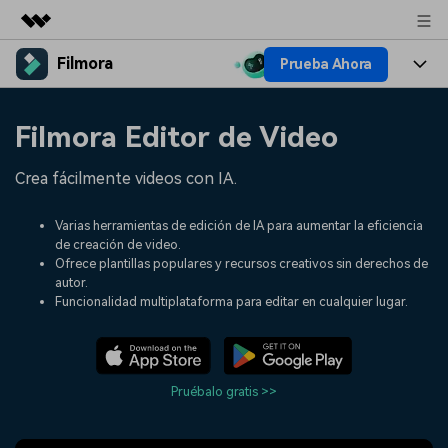
Filmora
Prueba Ahora
Productos destacados
Creatividad digital con AIGC
Productos
Empresas
Filmora Editor de Video
Utilidades
Resumen
Plataformas
IA
Quiénes somos
Crea fácilmente videos con IA.
Soluciones
Características
Video e imagen
Soluciones
Sala de prensa
Varias herramientas de edición de IA para aumentar la eficiencia
Recursos creativos
de creación de video.
Audio
Filmora para
Recursos
Ofrece plantillas populares y recursos creativos sin derechos de
Tienda
autor.
Texto
Creación
Funcionalidad multiplataforma para editar en cualquier lugar.
Ayuda
Soporte
Ideas para editar
Efectos especiales DIY
Adquiere conocimientos
Descubre cómo crear un
Precios
Iniciar sesión
fundamentales de edición de
efecto especial
Pruébalo gratis >>
Contáctanos
Empresas
video
Estamos aquí para ayudarte
Una solución de video
sencilla para empresas