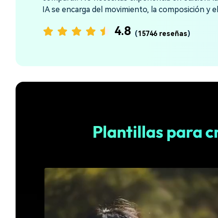
creadores
creadore
IA se encarga del movimiento, la composición y el
Editor de video para iPad
4.8
(
15746 reseñas
)
Plantillas para c