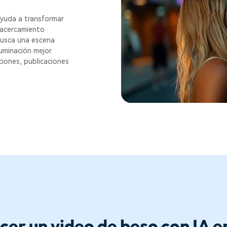
ayuda a transformar
, acercamiento
 busca una escena
luminación mejor
aciones, publicaciones
er un video de beso con IA e