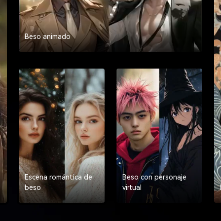
Beso animado
Escena romántica de
Beso con personaje
beso
virtual