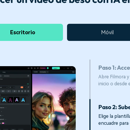
Escritorio
Móvil
Paso 1: Acce
Abre Filmora y
inicio o desde
Paso 2: Sub
Elige la planti
encuadre para 