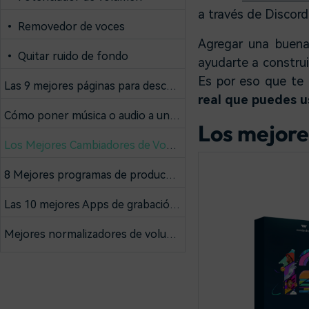
a través de Discordi
• Removedor de voces
Agregar una buena
• Quitar ruido de fondo
ayudarte a construi
Es por eso que te
Las 9 mejores páginas para descargar efectos de Sonido Gratis
real que puedes 
Cómo poner música o audio a un vídeo online y con programas
Los mejore
Los Mejores Cambiadores de Voz en Tiempo Real
8 Mejores programas de producción musical para Mac y Windows
Las 10 mejores Apps de grabación de voz para dispositivos Android
Mejores normalizadores de volumen