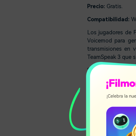
Precio:
Gratis.
Compatibilidad:
W
Los jugadores de 
Voicemod para gene
transmisiones en 
TeamSpeak 3 que se
Si desea sonar c
asegurarse de que 
de sonido de Meme
le permite cargar
personajes de prog
2.
NCH Voxal
Lo mejor para:
Cha