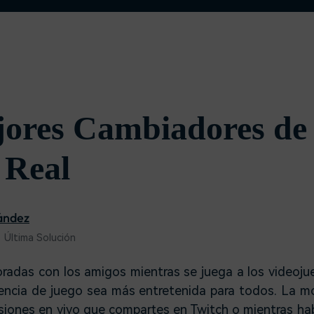
Descargar gratis
Instagram
es de habla hispana.
Explora todas las 
Facebook
Twitter
Descargar gratis
Descargar gratis
Descargar gratis
ores Cambiadores de
 Real
ández
 Última Solución
radas con los amigos mientras se juega a los videoju
iencia de juego sea más entretenida para todos. La m
siones en vivo
que compartes en Twitch o mientras ha