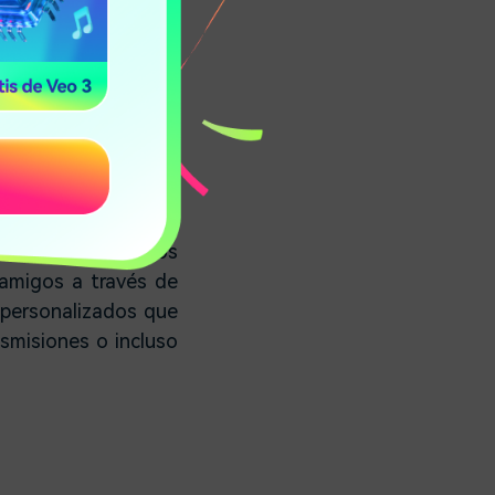
al con Voxal Voice
icarse. Hay miles de
pten al contexto en
ntras juegas a los
amigos a través de
personalizados que
nsmisiones o incluso