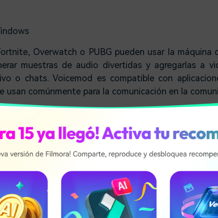
indows
Fortnite, Overwatch o PUBG pueden usar la máquina
rar muestras de audio divertidas y agregarlas a vi
vivo o chats. Voicemod es compatible con aplicacio
 usan comúnmente para la comunicación en la comuni
omo Donald Trump o cualquier otro meme de audi
estos efectos se guarden en formatos MP3 o WAV y ca
 Sound Machine. La máquina de sonido Voicemod Mem
 una gran cantidad de efectos de sonido que le p
ramas como Rick and Morty o Family Guy.
 Voice Changer
t, juegos