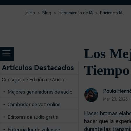
creadores
creador
Editor de video para iPad
Inicio
Blog
Herramienta de IA
Eficiencia IA
Los Mej
Tiempo
Artículos Destacados
Consejos de Edición de Audio
-
Paula Hern
• Mejores generadores de audio
Mar 23, 2026•
• Cambiador de voz online
Hacer bromas elabo
• Editores de audio gratis
hacer que la exper
durante
las transmi
• Potenciador de volumen