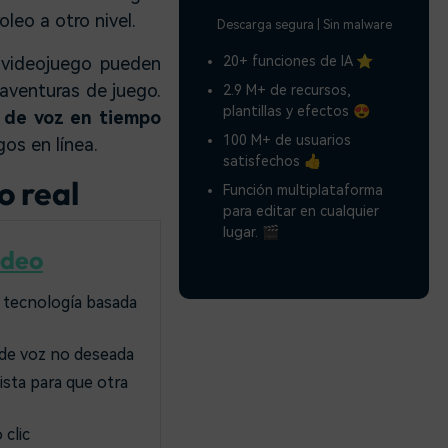
leo a otro nivel.
Descarga segura | Sin malware
 videojuego pueden
20+ funciones de IA ⭐
 aventuras de juego.
2.9 M+ de recursos,
plantillas y efectos 😍
 de voz en tiempo
100 M+ de usuarios
os en línea.
satisfechos 👍
o real
Función multiplataforma
para editar en cualquier
lugar. 🎬
ideo
 tecnología basada
 de voz no deseada
sta para que otra
 clic