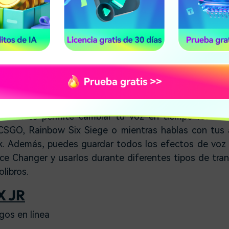
0 $ por la licencia comercial.
acOS, Windows
ita para comenzar a modular las voces en tiempo re
fono y una aplicación que esté utilizando para comun
 elegir, así que puedes escoger los que mejor se ada
los.
cación te permite cambiar tu voz en tiempo real mie
CSGO, Rainbow Six Siege o mientras hablas con tus 
. Además, puedes guardar todos los efectos de voz 
ce Changer y usarlos durante diferentes tipos de tra
olibros.
 JR
gos en línea