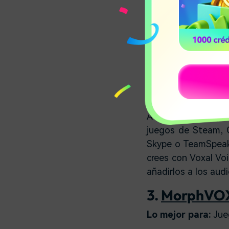
Precio:
Gratis, 40.0
Compatibilidad:
m
Todo lo que neces
Changer es un micró
efectos de voz
para
el que planeas usar
Además, esta apli
juegos de Steam, 
Skype o TeamSpeak
crees con Voxal Voi
añadirlos a los audi
3.
MorphVOX
Lo mejor para:
Jue