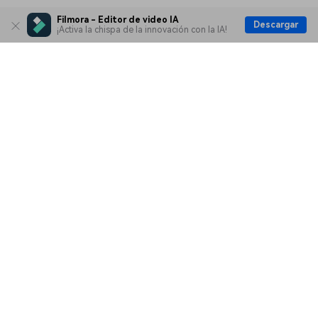
Filmora - Editor de video IA
Descargar
¡Activa la chispa de la innovación con la IA!
Productos
Wondershare
Explorar IA
Centro de soporte