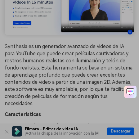
Synthesia es un generador avanzado de videos de IA
para YouTube que puede crear películas cautivadoras y
rostros humanos realistas con iluminación y telón de
fondo realistas. Esta herramienta se basa en un sistema
de aprendizaje profundo que puede crear excelentes
contenidos de video a partir de una imagen 2D. Además,
este software es muy ampliable, por lo que te facilita la
creación de películas de formación según tus
necesidades.
Características
Capaz de crear videos que pueden representar con
Filmora - Editor de video IA
Descargar
precisión situaciones de la vida real simplemente
¡Activa la chispa de la innovación con la IA!