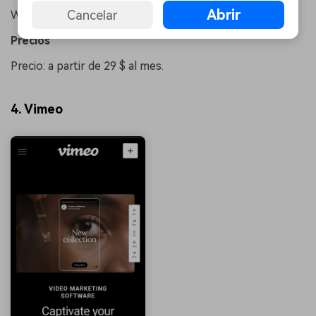
Abrir
Cancelar
Windows y Mac.
󠀰Precios󠀲󠀩󠀠󠀥󠀨󠀠󠀦󠀣
Precio: a partir de 29 $ al mes.
4. Vimeo