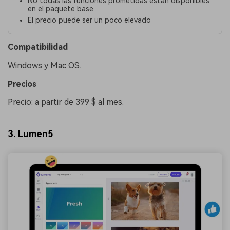
No todas las funciones prometidas están disponibles
en el paquete base
El precio puede ser un poco elevado
Compatibilidad
Windows y Mac OS.
󠀰Precios󠀲󠀩󠀠󠀥󠀨󠀠󠀦󠀣
Precio: a partir de 399 $ al mes.
3. Lumen5