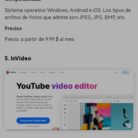
Sistema operativo Windows, Android e iOS. Los tipos de
archivo de fotos que admite son JPEG, JPG, BMP, etc.
󠀰Precios󠀲󠀩󠀠󠀥󠀨󠀠󠀦󠀣
Precio: a partir de 9.99 $ al mes.
5. InVideo