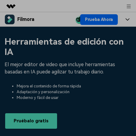
Filmora
Prueba Ahora
Productos destacados
Creatividad digital con AIGC
Productos
Empresas
Herramientas de edición con
Utilidades
Resumen
Plataformas
IA
IA
Quiénes somos
Soluciones
Características
Video e imagen
El mejor editor de video que incluye herramientas
Soluciones
Sala de prensa
basadas en IA puede agilizar tu trabajo diario.
Recursos creativos
Audio
Filmora para
Recursos
Tienda
Mejora el contenido de forma rápida
Texto
Creación
Adaptación y personalización
Ayuda
Soporte
Moderno y fácil de usar
Ideas para editar
Efectos especiales DIY
Adquiere conocimientos
Descubre cómo crear un
Precios
Iniciar sesión
fundamentales de edición de
efecto especial
Pruébalo gratis
Contáctanos
Empresas
video
Estamos aquí para ayudarte
Una solución de video
sencilla para empresas