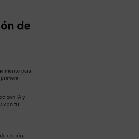
ión de
cialmente para
u primera
oz con IA y
os con tu
de edición.