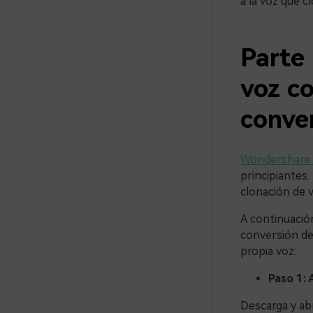
a la voz que c
Parte 
voz co
conver
Wondershare 
principiantes.
clonación de v
A continuació
conversión de 
propia voz:
Paso 1: 
Descarga y abr