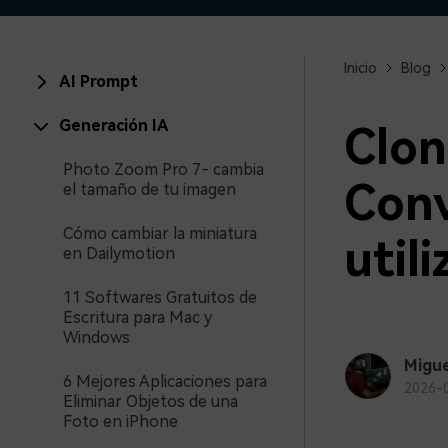
creadores
creador
Editor de video para iPad
Inicio
Blog
AI Prompt
Generación IA
Clon
Photo Zoom Pro 7- cambia
Conv
el tamaño de tu imagen
Cómo cambiar la miniatura
util
en Dailymotion
11 Softwares Gratuitos de
Escritura para Mac y
Windows
Migue
6 Mejores Aplicaciones para
2026-
Eliminar Objetos de una
Foto en iPhone