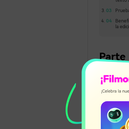
texto 
Prueba
Benefi
la edi
Parte 
de voz
texto 
La clonación 
perfil digital
voz en lugar d
electrónicos, 
continuación, 