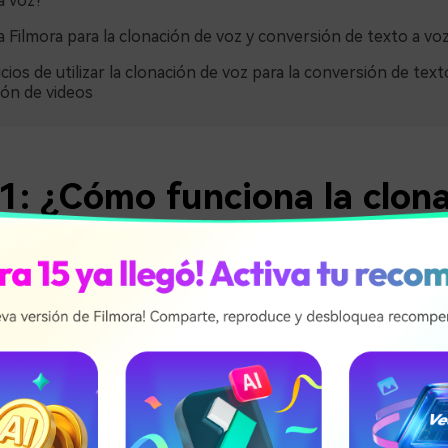
a voz?
 Filmora para la clonación de voz y conversión de texto a voz
cios de utilizar la clonación de voz para la conversión de text
ción de videos
1: ¿Cómo funciona la clon
 con IA para la conversión
a voz?
de voz con IA, conocida también como síntesis de voz, te per
 de una voz humana. Te ayuda a utilizar tu voz para la conversió
e las voces de IA integradas. Ahora puedes hacer que tu voz 
narre videos o cree audiolibros sin tener que grabar todo tú 
te presentamos una guía simplificada para convertir texto a v