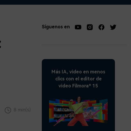
soluciones >
Síguenos en
:
Más IA, video en menos
clics con el editor de
video Filmora® 15
8 min(s)