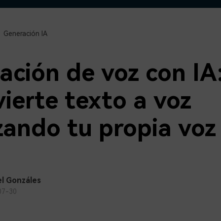
Descargar gratis
Instagram
es de habla hispana.
Explora todas las 
Facebook
Generación IA
Twitter
Descargar gratis
Descargar gratis
ación de voz con IA
Descargar gratis
ierte texto a voz
izando tu propia voz
l Gonzáles
07-30