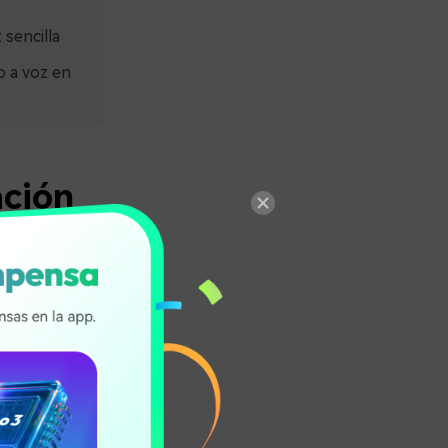
 sencilla
o a voz en
ación
 de
mite crear un
n de texto a
lea correos
mismo. A
oz utilizando