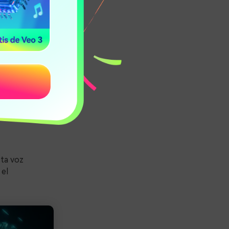
s proporcionar
vo de audio
Estas incluyen
sta voz
 el