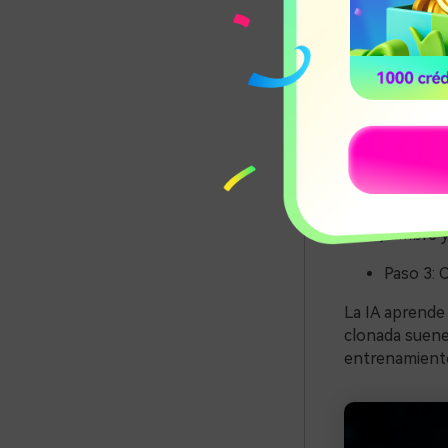
la clonación d
Paso 1: 
El software de
una grabación 
más largo.
Paso 2: A
A medida que l
tono, timbre y
Paso 3: 
La IA aprende 
clonada suene 
entrenamiento