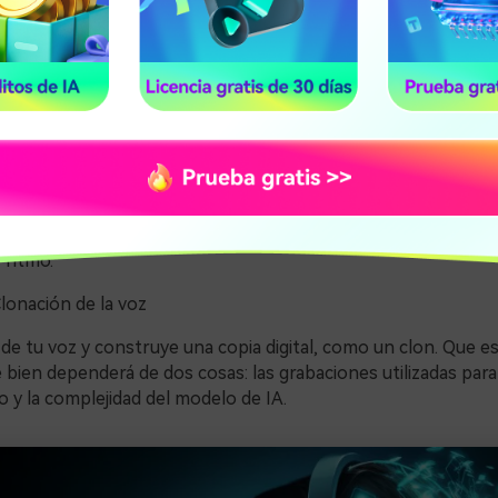
e voz:
Recolección de datos de voz
 clonación de voz se basa en inteligencia artificial (IA). Debe
de la voz. Puede utilizar desde un video corto hasta un archi
nálisis de la voz
a IA escucha, aprende las características únicas de esta voz. 
 ritmo.
Clonación de la voz
de tu voz y construye una copia digital, como un clon. Que e
bien dependerá de dos cosas: las grabaciones utilizadas para
 y la complejidad del modelo de IA.