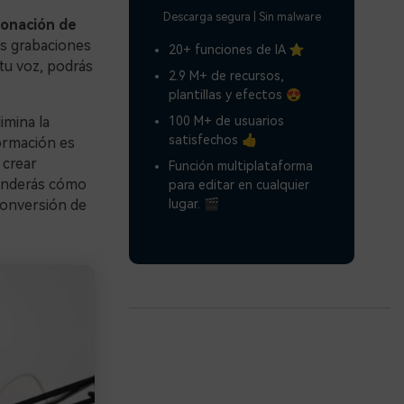
Descarga segura | Sin malware
lonación de
us grabaciones
20+ funciones de IA ⭐
tu voz, podrás
2.9 M+ de recursos,
plantillas y efectos 😍
100 M+ de usuarios
imina la
satisfechos 👍
formación es
 crear
Función multiplataforma
renderás cómo
para editar en cualquier
lugar. 🎬
 conversión de