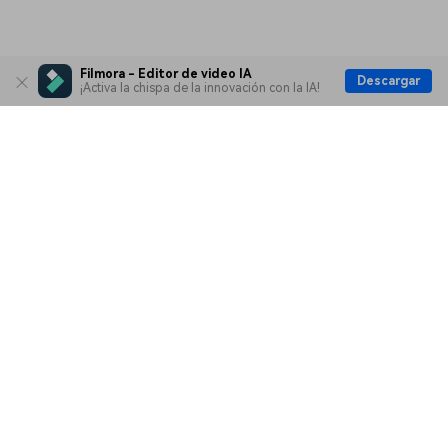
Filmora - Editor de video IA
Descargar
¡Activa la chispa de la innovación con la IA!
Productos
Wondershare
Explorar IA
Centro de soporte