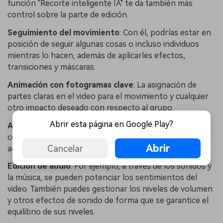
función "Recorte inteligente IA" te da también más
control sobre la parte de edición.
Seguimiento del movimiento
: Con él, podrías estar en
posición de seguir algunas cosas o incluso individuos
mientras lo hacen, además de aplicarles efectos,
transiciones y máscaras.
Animación con fotogramas clave
: La asignación de
partes claras en el video para el movimiento y cualquier
otro impacto deseado con respecto al grupo.
Abrir esta página en Google Play?
Ajuste del color
: La normalización del brillo y el
contraste de sus secuencias de video mejorará
Abrir
Cancelar
adicionalmente la calidad de la imagen del video.
Edición de audio
: Por ejemplo, a través de los sonidos y
la música, se pueden potenciar los sentimientos del
video. También puedes gestionar los niveles de volumen
y otros efectos de sonido de forma que se garantice el
equilibrio de sus niveles.