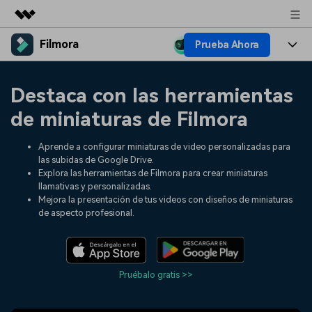
Filmora
Prueba Ahora
Productos destacados
Creatividad digital con AIGC
Productos
Empresas
Destaca con las herramientas
Utilidades
Resumen
Plataformas
IA
de miniaturas de Filmora
Quiénes somos
Soluciones
Características
Video e imagen
Aprende a configurar miniaturas de video personalizadas para
Soluciones
Sala de prensa
las subidas de Google Drive.
Recursos creativos
Explora las herramientas de Filmora para crear miniaturas
Audio
Filmora para
Recursos
Tienda
llamativas y personalizadas.
Mejora la presentación de tus videos con diseños de miniaturas
Texto
Creación
de aspecto profesional.
Ayuda
Soporte
Ideas para editar
Efectos especiales DIY
Adquiere conocimientos
Descubre cómo crear un
Precios
Iniciar sesión
fundamentales de edición de
efecto especial
Pruébalo gratis >>
Contáctanos
Empresas
video
Estamos aquí para ayudarte
Una solución de video
sencilla para empresas