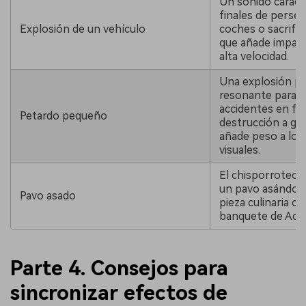
Un sonido caract
finales de perse
Explosión de un vehículo
coches o sacrific
que añade impacto
alta velocidad.
Una explosión p
resonante para 
accidentes en fáb
Petardo pequeño
destrucción a gra
añade peso a los
visuales.
El chisporroteo y 
un pavo asándose
Pavo asado
pieza culinaria ce
banquete de Acci
Parte 4. Consejos para
sincronizar efectos de