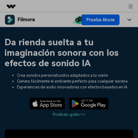
Filmora
Prueba Ahora
Productos destacados
Creatividad digital con AIGC
Productos
Empresas
Da rienda suelta a tu
Utilidades
Resumen
Plataformas
IA
imaginación sonora con los
Quiénes somos
Soluciones
efectos de sonido IA
Características
Video e imagen
Soluciones
Sala de prensa
Recursos creativos
Crea sonidos personalizados adaptados a tu visión.
Audio
Filmora para
Recursos
Genera fácilmente el ambiente perfecto para cualquier escena.
Tienda
Experiencias de audio innovadoras con efectos basados en IA.
Texto
Creación
Ayuda
Soporte
Ideas para editar
Efectos especiales DIY
Pruébalo gratis >>
Adquiere conocimientos
Descubre cómo crear un
Precios
Iniciar sesión
fundamentales de edición de
efecto especial
Contáctanos
Empresas
video
Estamos aquí para ayudarte
Una solución de video
sencilla para empresas