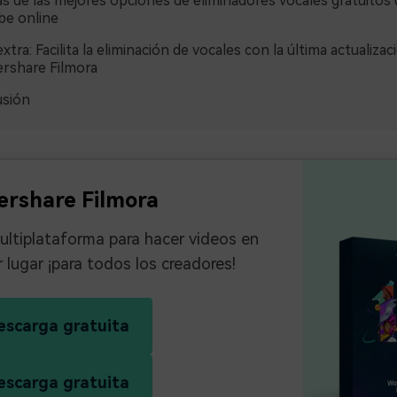
s de las mejores opciones de eliminadores vocales gratuitos 
be online
xtra: Facilita la eliminación de vocales con la última actualizac
rshare Filmora
usión
rshare Filmora
ltiplataforma para hacer videos en
r lugar ¡para todos los creadores!
escarga gratuita
escarga gratuita