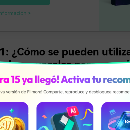
nformación
1: ¿Cómo se pueden utiliza
adores vocales para que el
nido de YouTube se vea me
rmas de utilizar los eliminadores de voces para
hacer más atr
 YouTube
. Para entender algunos de sus métodos más comun
zo a continuación:
os de karaoke