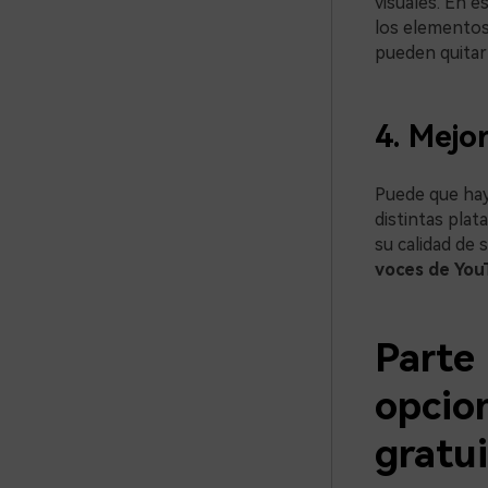
visuales. En e
los elementos 
pueden quitar 
4. Mejo
Puede que haya
distintas pla
su calidad de 
voces de You
Parte 
opcio
gratu