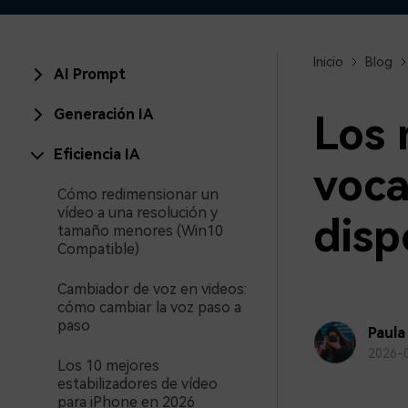
creadores
creador
Editor de video para iPad
Inicio
Blog
AI Prompt
Generación IA
Los 
Eficiencia IA
voca
Cómo redimensionar un
vídeo a una resolución y
disp
tamaño menores (Win10
Compatible)
Cambiador de voz en videos:
cómo cambiar la voz paso a
paso
Paula
2026-
Los 10 mejores
estabilizadores de vídeo
para iPhone en 2026