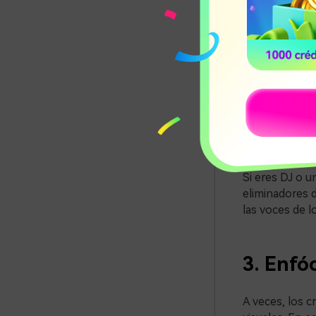
Las herramie
voces original
fondo con la q
tipo de videos
2. Cove
Si eres DJ o u
eliminadores 
las voces de 
3. Enfó
A veces, los c