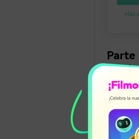
Más i
Parte 
elimin
conte
Hay muchas fo
contenido de
echar un vista
1. Vide