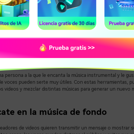
ntas de eliminación de voces de YouTube
se utilizan para el
es del video. De esta forma, los usuarios pueden obtener la 
ue crear videos de karaoke de una forma más sencilla. Con la
, pueden captar fácilmente a más público.
rs instrumentales
na persona a la que le encanta la música instrumental y le gust
de voces pueden serte muy útiles. Con estas herramientas, p
los videos y mezclar distintas músicas para generar un nuevo
cate en la música de fondo
readores de videos quieren transmitir un mensaje o mostrar s