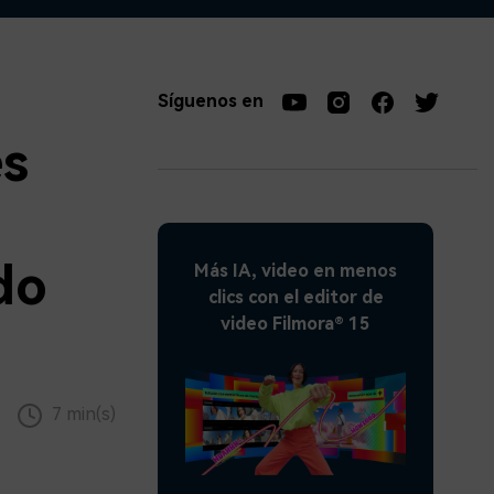
soluciones >
Síguenos en
es
do
Más IA, video en menos
clics con el editor de
video Filmora® 15
7 min(s)