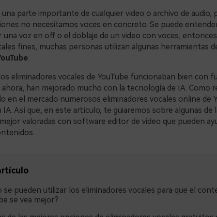
una parte importante de cualquier video o archivo de audio, 
ciones no necesitamos voces en concreto. Se puede entender
 una voz en off o el doblaje de un video con voces, entonces s
 tales fines, muchas personas utilizan algunas herramientas 
YouTube
.
 los eliminadores vocales de YouTube funcionaban bien con f
 ahora, han mejorado mucho con la tecnología de IA. Como re
do en el mercado numerosos eliminadores vocales online de
IA. Así que, en este artículo, te guiaremos sobre algunas de l
mejor valoradas con software editor de video que pueden ayu
ontenidos.
rtículo
se pueden utilizar los eliminadores vocales para que el cont
e se vea mejor?