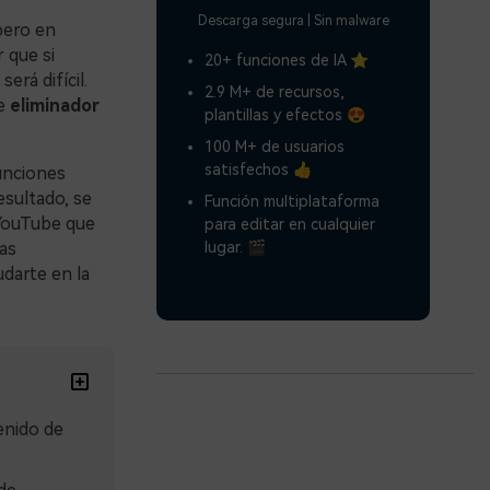
Descarga segura | Sin malware
pero en
 que si
20+ funciones de IA ⭐
erá difícil.
2.9 M+ de recursos,
de
eliminador
plantillas y efectos 😍
100 M+ de usuarios
satisfechos 👍
unciones
sultado, se
Función multiplataforma
 YouTube que
para editar en cualquier
lugar. 🎬
as
darte en la
enido de