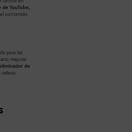
se centre en
e de YouTube,
el contenido.
da para las
ario mejorar
eliminador de
 videos.
s