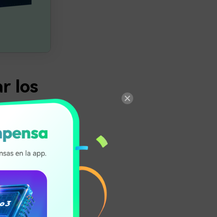
r los
jor?
activo el
es, puedes