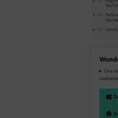
Alguna
YouTu
Parte e
Wonde
Concl
Wonde
Una mu
cualquie
D
D