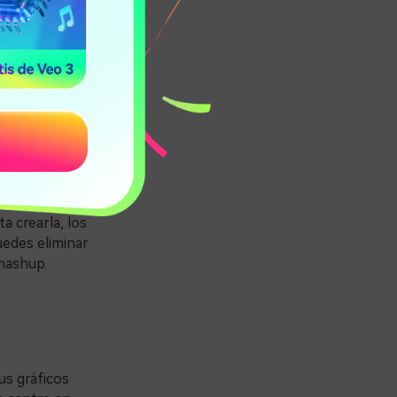
iminar las
música de
 ayuda de este
a crearla, los
uedes eliminar
 mashup.
us gráficos