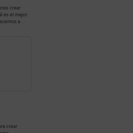
eres crear
l es el mejor
frecemos a
ra crear