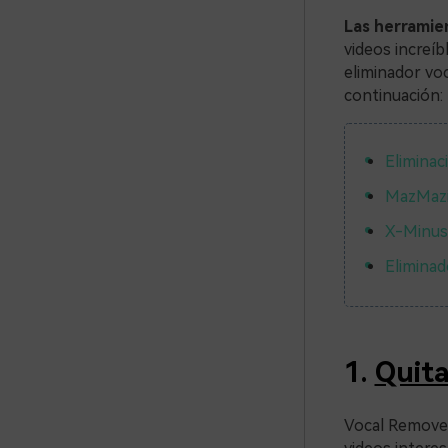
Las herramien
videos increíb
eliminador voc
continuación:
Eliminac
MazMazi
X-Minus.
Eliminad
1.
Quita
Vocal Remover