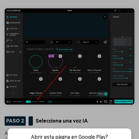
PASO 2
Selecciona una voz IA
Activa la opción "Escucharme a mí mismo" y ve a la
Abrir esta página en Google Play?