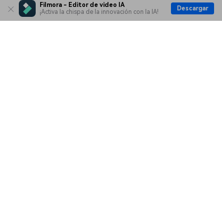
Filmora - Editor de video IA
Descargar
¡Activa la chispa de la innovación con la IA!
Productos
Wondershare
Explorar IA
Centro de soporte