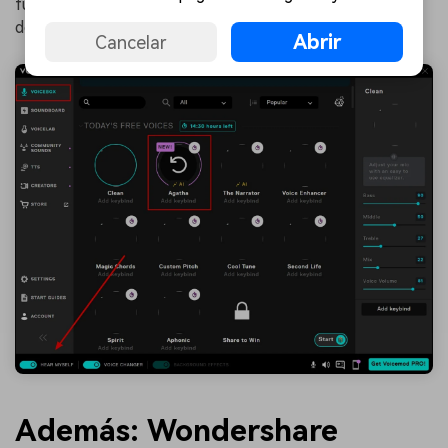
función "Voicebox". A continuación, elige la "Voz IA" que
desees de su amplia biblioteca de voces.
Abrir
Cancelar
Además: Wondershare