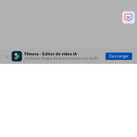
Filmora - Editor de video IA
Descargar
¡Activa la chispa de la innovación con la IA!
Productos
Wondershare
Explorar IA
Centro de soporte