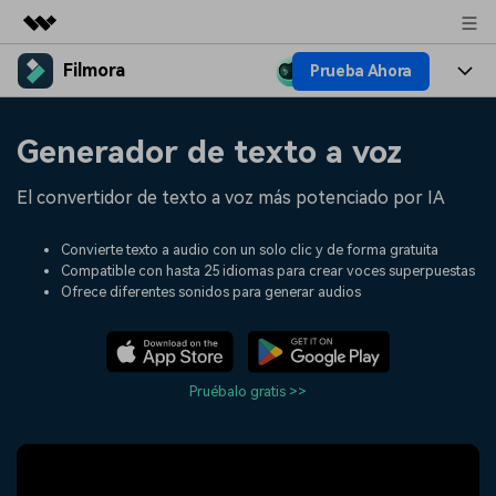
Filmora
Prueba Ahora
Productos destacados
Creatividad digital con AIGC
Productos
Empresas
Generador de texto a voz
Utilidades
Resumen
Plataformas
IA
Quiénes somos
El convertidor de texto a voz más potenciado por IA
Soluciones
Características
Video e imagen
Soluciones
Sala de prensa
Convierte texto a audio con un solo clic y de forma gratuita
Recursos creativos
Compatible con hasta 25 idiomas para crear voces superpuestas
Audio
Filmora para
Recursos
Ofrece diferentes sonidos para generar audios
Tienda
Texto
Creación
Ayuda
Soporte
Ideas para editar
Efectos especiales DIY
Pruébalo gratis >>
Adquiere conocimientos
Descubre cómo crear un
Precios
Iniciar sesión
fundamentales de edición de
efecto especial
Contáctanos
Empresas
video
Estamos aquí para ayudarte
Una solución de video
sencilla para empresas