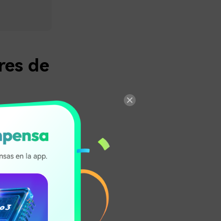
res de
ndo. Ofrecen
los 9 mejores
ma. Cada
bilidad y el
ces con