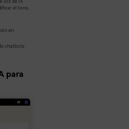
e voz de IA
ficar el tono,
ción en
ndo chatbots
A para