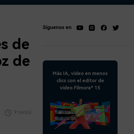
soluciones >
Síguenos en
es de
oz de
Más IA, video en menos
clics con el editor de
video Filmora® 15
9 min(s)