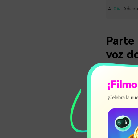
Adicio
Parte
voz d
En el campo 
una variedad 
generadores d
herramienta te
entretenimien
ElevenL
IA