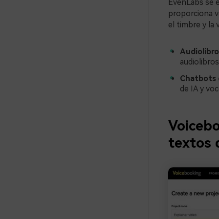
EvenLabs se es
proporciona v
el timbre y la
Audiolibro
audiolibros
Chatbots 
de IA y vo
Voicebo
textos 