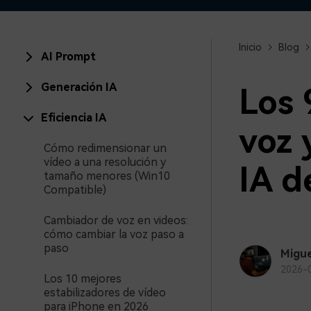
creadores
creador
Editor de video para iPad
Inicio
Blog
AI Prompt
Generación IA
Los 
Eficiencia IA
voz 
Cómo redimensionar un
vídeo a una resolución y
IA d
tamaño menores (Win10
Compatible)
Cambiador de voz en videos:
cómo cambiar la voz paso a
paso
Migue
2026-
Los 10 mejores
estabilizadores de vídeo
para iPhone en 2026