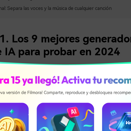
nal: Separa las voces y la música de cualquier canción
 1. Los 9 mejores generado
e IA para probar en 2024
de
generadores de voz con IA
, la innovación continúa crecie
de herramientas adaptas a tus diversas necesidades. Veamos 
e voz con capacidades de IA que están cambiando el panora
 puede ayudar con la creación de contenido de audio, la accesi
to.
abs – Generador sintético de vo