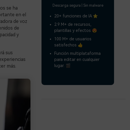
Descarga segura | Sin malware
os se ha
rtante en el
20+ funciones de IA ⭐
radora de voz
2.9 M+ de recursos,
tenidos de
plantillas y efectos 😍
pacidad y
100 M+ de usuarios
satisfechos 👍
rá sus
Función multiplataforma
 experiencias
para editar en cualquier
lugar. 🎬
cer más.