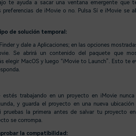
jo te ayuda a sacar una ventana emergente que te
s preferencias de iMovie o no. Pulsa Sí e iMovie se 
ipo de solución temporal:
 Finder y dale a Aplicaciones; en las opciones mostrada
ovie. Se abrirá un contenido del paquete que mo
s elegir MacOS y luego “iMovie to Launch”. Esto te e
esponda.
 estés trabajando en un proyecto en iMovie nunca 
gunda, y guarda el proyecto en una nueva ubicación
Si pruebas la primera antes de salvar tu proyecto e
ecto se corrompa.
mprobar la compatibilidad: