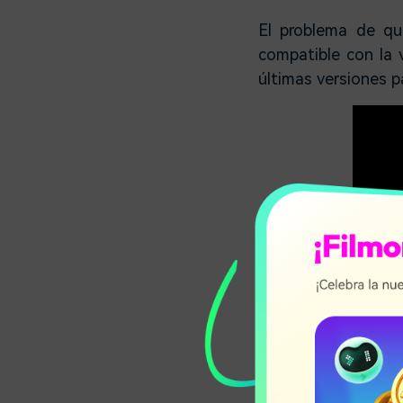
El problema de qu
compatible con la 
últimas versiones 