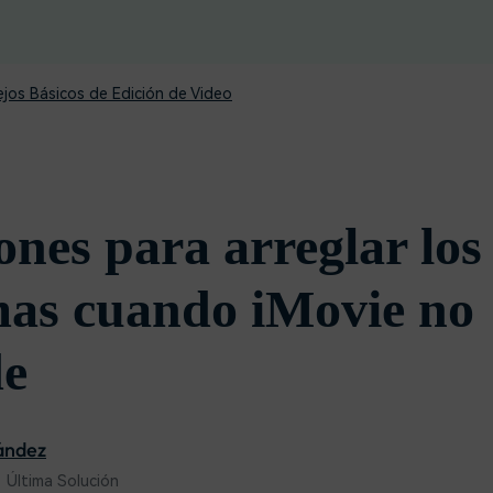
Descargar gratis
Instagram
es de habla hispana.
Explora todas las 
Facebook
Twitter
jos Básicos de Edición de Video
Descargar gratis
Descargar gratis
Descargar gratis
ones para arreglar los
as cuando iMovie no
de
ández
 Última Solución