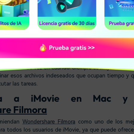
 responde?
inar, la frase "No responde" quiere decir que iMovie
ue no es capaz de realizar alguna acción iniciada p
va cada vez que la caché aumenta demasiado de tamañ
je hay que configurar el tamaño adecuado para é
zar más o menos 10 megas para evitar el mensaje d
lema habitual cuando el ordenador hace mucho uso de 
borrándolas de vez en cuando. Siempre es mejor hacer 
minar esos archivos indeseados que ocupan tiempo y 
utar las tareas.
tiva a iMovie en Mac y 
re Filmora
omiendan
Wondershare Filmora
como uno de los mej
ara todos los usuarios de iMovie, ya que puede ofrec