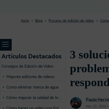
creadores
creador
Editor de video para iPad
Inicio
Blog
Proceso de edición de vídeo
Conse
3 soluci
Artículos Destacados
problem
Consejos de Edición de Video
-
• Mejores editores de videos
respon
• Como eliminar marca de agua
• Cómo mejorar la calidad de los videos
Paula Hern
Mar 23, 2026•
• Cómo hacer un video con foto y música