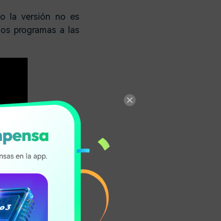
o la versión no es
los programas a las