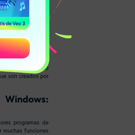
 está fallando en su
or el usuario. Este
o, por lo que para
sta. Los expertos
e "No responde" en
las cookies, por lo
un escaneo del disco
que son creados por
Windows:
ores programas de
er muchas funciones