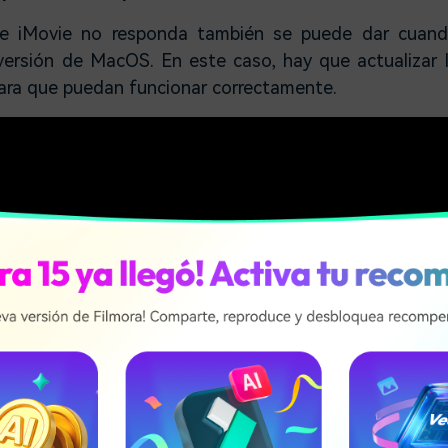
e iMovie no responda también se puede dar cuand
versión de MacOS. En este caso, hay que actualizar 
para que puedan funcionar correctamente.