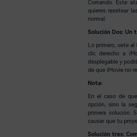
Comando. Este ata
quieres resetear la
normal.
Solución Dos: Un t
Lo primero, vete al
clic derecho a iM
desplegable y podrá
de que iMovie no r
Nota:
En el caso de que
opción, sino la se
primera solución. 
causar que tu proy
Solución tres: Co