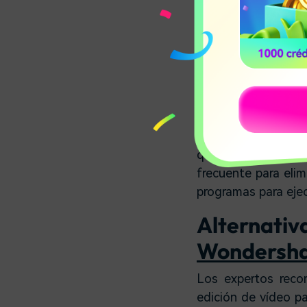
¿Por qué iMovie no
Como te podrás imag
funcionamiento o q
problema se obser
evitar ese mensa
recomiendan utili
iMovie. Es un prob
que lo mejor es ir 
frecuente para eli
programas para ejec
Alterna
Wondersha
Los expertos rec
edición de vídeo p