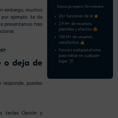
Descarga segura | Sin malware
sin embargo, muchos
20+ funciones de IA ⭐
por ejemplo: te da
 te presentamos tres
2.9 M+ de recursos,
plantillas y efectos 😍
cionar.
100 M+ de usuarios
satisfechos 👍
os>
Función multiplataforma
para editar en cualquier
e o deja de
lugar. 🎬
no responde, puedes
as teclas Opción y