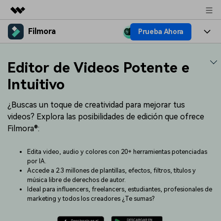
Filmora
Prueba Ahora
Productos destacados
Creatividad digital con AIGC
Productos
Empresas
Editor de Videos Potente e
Utilidades
Resumen
Plataformas
IA
Intuitivo
Quiénes somos
Soluciones
Características
Video e imagen
¿Buscas un toque de creatividad para mejorar tus
Soluciones
Sala de prensa
videos? Explora las posibilidades de edición que ofrece
Recursos creativos
Audio
Filmora®:
Filmora para
Recursos
Tienda
Texto
Creación
Edita video, audio y colores con 20+ herramientas potenciadas
Ayuda
Soporte
por IA.
Accede a 2.3 millones de plantillas, efectos, filtros, títulos y
Ideas para editar
Efectos especiales DIY
música libre de derechos de autor.
Adquiere conocimientos
Descubre cómo crear un
Precios
Iniciar sesión
Ideal para influencers, freelancers, estudiantes, profesionales de
fundamentales de edición de
efecto especial
Contáctanos
Empresas
marketing y todos los creadores ¿Te sumas?
video
Estamos aquí para ayudarte
Una solución de video
sencilla para empresas