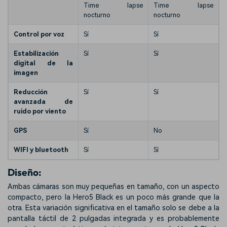
Time lapse
Time lapse
nocturno
nocturno
Control por voz
Sí
Sí
Estabilización
Sí
Sí
digital de la
imagen
Reducción
Sí
Sí
avanzada de
ruido por viento
GPS
Sí
No
WIFI y bluetooth
Sí
Sí
Diseño:
Ambas cámaras son muy pequeñas en tamaño, con un aspecto
compacto, pero la Hero5 Black es un poco más grande que la
otra. Esta variación significativa en el tamaño solo se debe a la
pantalla táctil de 2 pulgadas integrada y es probablemente