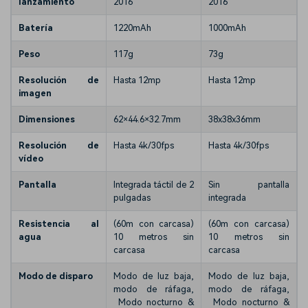
lanzamiento
2016
2016
Batería
1220mAh
1000mAh
Peso
117g
73g
Resolución de
Hasta 12mp
Hasta 12mp
imagen
Dimensiones
62×44.6×32.7mm
38x38x36mm
Resolución de
Hasta 4k/30fps
Hasta 4k/30fps
vídeo
Pantalla
Integrada táctil de 2
Sin pantalla
pulgadas
integrada
Resistencia al
(60m con carcasa)
(60m con carcasa)
agua
10 metros sin
10 metros sin
carcasa
carcasa
Modo de disparo
Modo de luz baja,
Modo de luz baja,
modo de ráfaga,
modo de ráfaga,
Modo nocturno &
Modo nocturno &