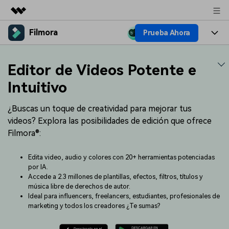
Filmora
Prueba Ahora
Productos destacados
Creatividad digital con AIGC
Productos
Empresas
Editor de Videos Potente e
Utilidades
Resumen
Plataformas
IA
Intuitivo
Quiénes somos
Soluciones
Características
Video e imagen
¿Buscas un toque de creatividad para mejorar tus
Soluciones
Sala de prensa
videos? Explora las posibilidades de edición que ofrece
Recursos creativos
Audio
Filmora®:
Filmora para
Recursos
Tienda
Texto
Creación
Edita video, audio y colores con 20+ herramientas potenciadas
Ayuda
Soporte
por IA.
Accede a 2.3 millones de plantillas, efectos, filtros, títulos y
Ideas para editar
Efectos especiales DIY
música libre de derechos de autor.
Adquiere conocimientos
Descubre cómo crear un
Precios
Iniciar sesión
Ideal para influencers, freelancers, estudiantes, profesionales de
fundamentales de edición de
efecto especial
Contáctanos
Empresas
marketing y todos los creadores ¿Te sumas?
video
Estamos aquí para ayudarte
Una solución de video
sencilla para empresas