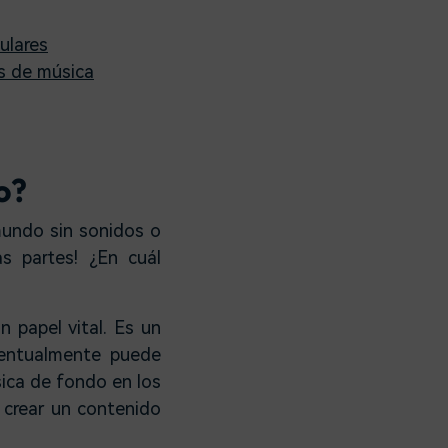
ulares
os de música
o?
mundo sin sonidos o
s partes! ¿En cuál
 papel vital. Es un
ventualmente puede
sica de fondo en los
 crear un contenido