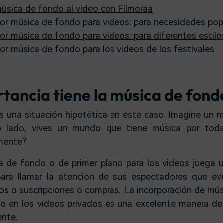
úsica de fondo al vídeo con Filmoraa
jor música de fondo para videos: para necesidades pop
jor música de fondo para videos: para diferentes estil
jor música de fondo para los videos de los festivales
tancia tiene la música de fond
una situación hipotética en este caso. Imagine un 
o lado, vives un mundo que tiene música por toda
lmente?
a de fondo o de primer plano para los videos juega un
 para llamar la atención de sus espectadores que e
os o suscripciones o compras. La incorporación de mú
o en los vídeos privados es una excelente manera de
ente.