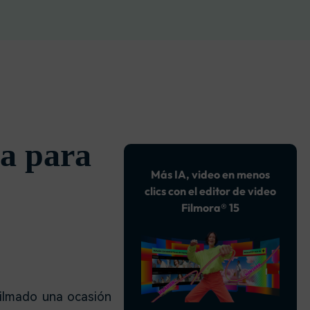
soluciones >
a para
Más IA, video en menos
clics con el editor de video
Filmora® 15
filmado una ocasión