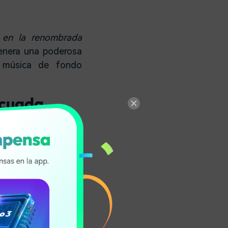
 en la renombrada
enera una poderosa
a música de fondo
ecuada
 importa, el primer
r por la música de
pero en realidad es
ta para los
 perfecta para los