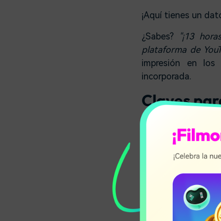
¡Aquí tienes un dato
¿Sabes?
"¡13 hor
plataforma de YouT
impresión en los
incorporada.
Claves par
Ahora que has ente
paso está complet
fondo más apropiad
mucho más difícil.
¿Cómo opta
videos?
Ahora surgen las 