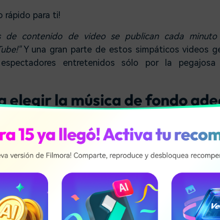
 rápido para ti!
as de contenido de video se publican cada minuto
ube!"
Y una gran parte de estos simpáticos videos g
 espectadores entretenidos sólo por la pegajos
a elegir la música de fondo ad
ndido que la mejor música de fondo para los videos
o. Es hora de pasar al segundo paso, es decir, opta
a para sus videos. Parece ser una tarea más simple 
r por la música de fondo perfec
preguntas, ¿cómo puedes elegir la música de fondo