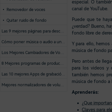
especial. O tambié
canal de YouTube.
• Removedor de voces
Puede que te haya
• Quitar ruido de fondo
¿verdad? Bueno, ha
Las 9 mejores páginas para descargar efectos de Sonido Gratis
fondo libre de dere
Cómo poner música o audio a un vídeo online y con programas
Y para ello, hemos
música de fondo par
Los Mejores Cambiadores de Voz en Tiempo Real
Pero antes de llega
8 Mejores programas de producción musical para Mac y Windows
para los videos y 
Las 10 mejores Apps de grabación de voz para dispositivos Android
también hemos pre
música de fondo a l
Mejores normalizadores de volumen
Aprenderás:
¿Que importanc
Claves para el