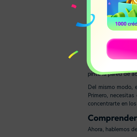
videos?
Volvamos a tomar u
que sirva de acent
buscar en cada mues
Ya que hay un mil
Eventualmente, pu
deberías hacer es r
pinte la pared de a
Del mismo modo, el 
Primero, necesitas
concentrarte en lo
Comprender 
Ahora, hablemos de