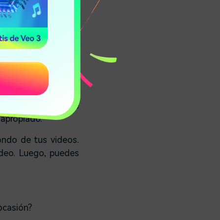
red de su casa para
 Depot y empiezas a
te desconcertarán.
vez de eso, lo que
l que quieres que se
 apropiado.
fondo de tus videos.
ideo. Luego, puedes
ocasión?