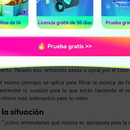
na situación hipotética. Usted desea pintar una pa
o. Ahora, simplemente no te apresuras a ir al Home
tra de pintura disponible, ¿verdad?
lón de colores y tonos disponibles que simplemente 
ede tomar una eternidad para decidir el final. En 
educir tu búsqueda decidiendo primero el color con e
cento. Pasado eso, entonces pasas a optar por el tono
mismo principio se aplica para filtrar la música de 
 entender la ocasión para la que estás haciendo el v
s ritmos más adecuados para tu video.
la situación
 "¿cómo entenderías qué música es apropiada para la 