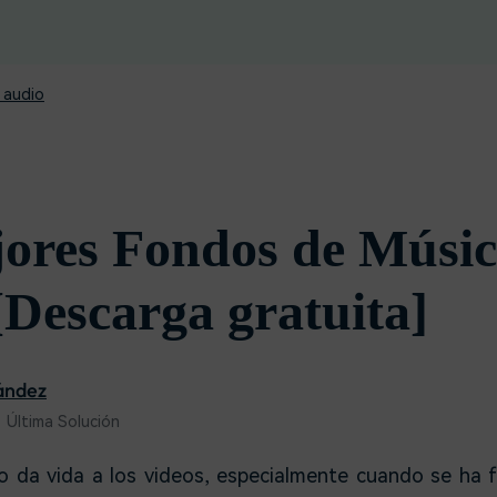
Descargar gratis
Instagram
es de habla hispana.
Explora todas las 
Facebook
Twitter
 audio
Descargar gratis
Descargar gratis
Descargar gratis
ores Fondos de Músic
[Descarga gratuita]
ández
 Última Solución
 da vida a los videos, especialmente cuando se ha 