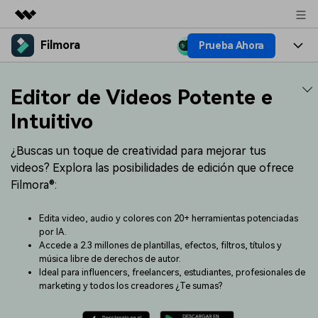
Filmora
Prueba Ahora
Productos destacados
Creatividad digital con AIGC
Productos
Empresas
Editor de Videos Potente e
Utilidades
Resumen
Plataformas
IA
Intuitivo
Quiénes somos
Soluciones
Características
Video e imagen
¿Buscas un toque de creatividad para mejorar tus
Soluciones
Sala de prensa
videos? Explora las posibilidades de edición que ofrece
Recursos creativos
Audio
Filmora®:
Filmora para
Recursos
Tienda
Texto
Creación
Edita video, audio y colores con 20+ herramientas potenciadas
Ayuda
Soporte
por IA.
Accede a 2.3 millones de plantillas, efectos, filtros, títulos y
Ideas para editar
Efectos especiales DIY
música libre de derechos de autor.
Adquiere conocimientos
Descubre cómo crear un
Precios
Iniciar sesión
Ideal para influencers, freelancers, estudiantes, profesionales de
fundamentales de edición de
efecto especial
Contáctanos
Empresas
marketing y todos los creadores ¿Te sumas?
video
Estamos aquí para ayudarte
Una solución de video
sencilla para empresas