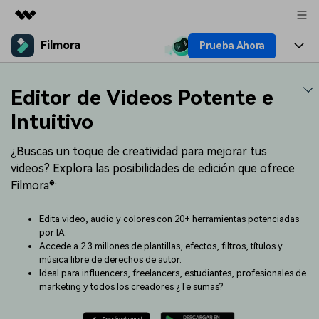
Filmora
Prueba Ahora
Productos destacados
Creatividad digital con AIGC
Productos
Empresas
Editor de Videos Potente e
Utilidades
Resumen
Plataformas
IA
Intuitivo
Quiénes somos
Soluciones
Características
Video e imagen
¿Buscas un toque de creatividad para mejorar tus
Soluciones
Sala de prensa
videos? Explora las posibilidades de edición que ofrece
Recursos creativos
Audio
Filmora®:
Filmora para
Recursos
Tienda
Texto
Creación
Edita video, audio y colores con 20+ herramientas potenciadas
Ayuda
Soporte
por IA.
Accede a 2.3 millones de plantillas, efectos, filtros, títulos y
Ideas para editar
Efectos especiales DIY
música libre de derechos de autor.
Adquiere conocimientos
Descubre cómo crear un
Precios
Iniciar sesión
Ideal para influencers, freelancers, estudiantes, profesionales de
fundamentales de edición de
efecto especial
Contáctanos
Empresas
marketing y todos los creadores ¿Te sumas?
video
Estamos aquí para ayudarte
Una solución de video
sencilla para empresas