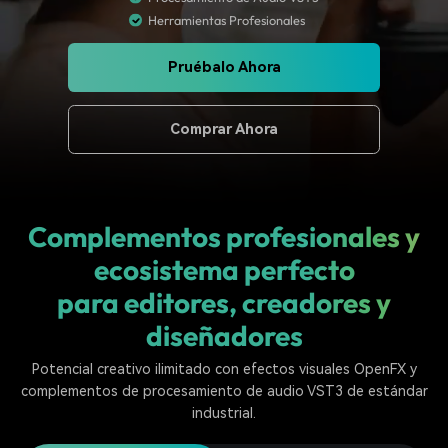
Buscar
Herramientas Profesionales
Inspírate con Filmora
Taller creativo
Encuentra aquí lo que otros
Con nuestros consejos y
Pruébalo Ahora
Afíliate
usuarios crean con Filmora
trucos, queremos ayudarte a
Consigue una afiliación a
crecer e inspirar tu próximo
nivel empresarial
video
Comprar Ahora
Soporte
Centro de creadores
Plantillas en español
Conocimiento
Muestra tu creatividad sin
Explora las plantillas de video
Complementos profesionales y
límites con el Centro de
editables diseñadas para
creadores
creadores de habla hispana.
ecosistema perfecto
para editores, creadores y
Comunidad
diseñadores
Contenido destacado
Potencial creativo ilimitado con efectos visuales OpenFX y
complementos de procesamiento de audio VST3 de estándar
industrial.