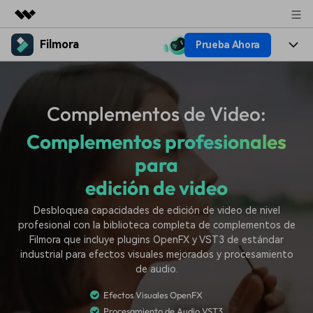
Filmora
Prueba Ahora
Productos destacados
Creatividad digital con AIGC
Productos
Empresas
Utilidades
Complementos de Video:
Resumen
Plataformas
IA
Quiénes somos
Soluciones
Complementos profesionales
Características
Video e imagen
Soluciones
Sala de prensa
para
Recursos creativos
Audio
Filmora para
edición de video
Recursos
Tienda
Texto
Creación
Desbloquea capacidades de edición de video de nivel
Ayuda
Soporte
profesional con la biblioteca completa de complementos de
Filmora que incluye plugins OpenFX y VST3 de estándar
Ideas para editar
Efectos especiales DIY
industrial para efectos visuales mejorados y procesamiento
Adquiere conocimientos
Descubre cómo crear un
Precios
Iniciar sesión
de audio.
fundamentales de edición de
efecto especial
Contáctanos
Empresas
video
Efectos Visuales OpenFX
Estamos aquí para ayudarte
Una solución de video
sencilla para empresas
Procesamiento de Audio VST3