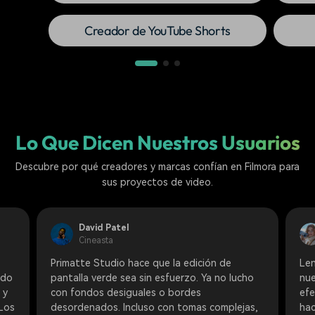
Creador de YouTube Shorts
Lo Que Dicen Nuestros Usuarios
Descubre por qué creadores y marcas confían en Filmora para
sus proyectos de video.
David Patel
Cineasta
Primatte Studio hace que la edición de
Len
edo
pantalla verde sea sin esfuerzo. Ya no lucho
nue
 y
con fondos desiguales o bordes
efe
 Los
desordenados. Incluso con tomas complejas,
hac