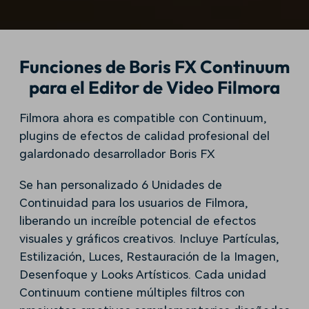
Buscar
Inspírate con Filmora
Taller creativo
Encuentra aquí lo que otros
Con nuestros consejos y
Afíliate
usuarios crean con Filmora
trucos, queremos ayudarte a
Funciones de Boris FX Continuum
Consigue una afiliación a
crecer e inspirar tu próximo
nivel empresarial
video
para el Editor de Video Filmora
Soporte
Filmora ahora es compatible con Continuum,
plugins de efectos de calidad profesional del
Centro de creadores
Plantillas en español
Conocimiento
Muestra tu creatividad sin
Explora las plantillas de video
galardonado desarrollador Boris FX
límites con el Centro de
editables diseñadas para
creadores
creadores de habla hispana.
Se han personalizado 6 Unidades de
Continuidad para los usuarios de Filmora,
Comunidad
liberando un increíble potencial de efectos
Contenido destacado
visuales y gráficos creativos. Incluye Partículas,
Estilización, Luces, Restauración de la Imagen,
Desenfoque y Looks Artísticos. Cada unidad
Continuum contiene múltiples filtros con