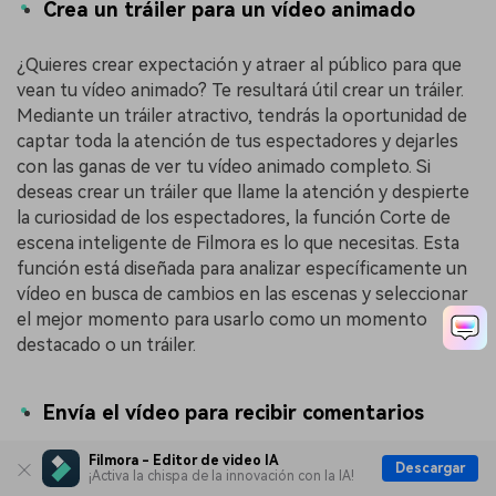
Crea un tráiler para un vídeo animado
¿Quieres crear expectación y atraer al público para que
vean tu vídeo animado? Te resultará útil crear un tráiler.
Mediante un tráiler atractivo, tendrás la oportunidad de
captar toda la atención de tus espectadores y dejarles
con las ganas de ver tu vídeo animado completo. Si
deseas crear un tráiler que llame la atención y despierte
la curiosidad de los espectadores, la función Corte de
escena inteligente de Filmora es lo que necesitas. Esta
función está diseñada para analizar específicamente un
vídeo en busca de cambios en las escenas y seleccionar
el mejor momento para usarlo como un momento
destacado o un tráiler.
Envía el vídeo para recibir comentarios
Filmora - Editor de video IA
Antes de finalizar la producción de tu vídeo de
Descargar
¡Activa la chispa de la innovación con la IA!
animación, envíaselo a tus compañeros, amigos y otros