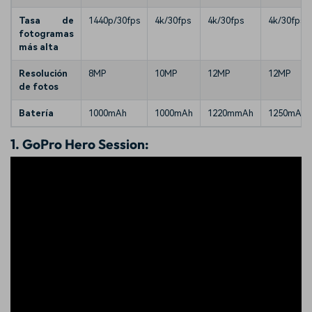
Tasa de
1440p/30fps
4k/30fps
4k/30fps
4k/30fps
fotogramas
más alta
Resolución
8MP
10MP
12MP
12MP
de fotos
Batería
1000mAh
1000mAh
1220mmAh
1250mAh
1.
GoPro Hero Session: