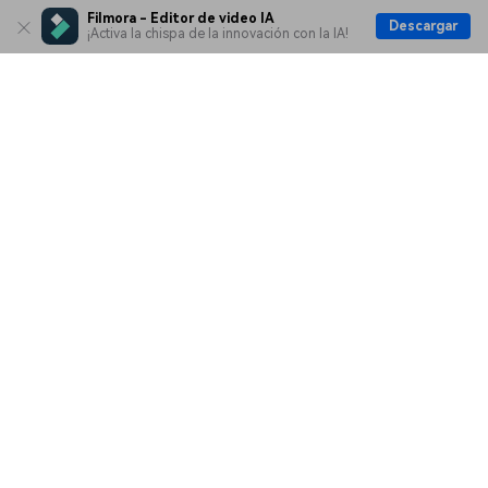
Filmora - Editor de video IA
Descargar
¡Activa la chispa de la innovación con la IA!
Productos
Wondershare
Explorar IA
Centro de soporte