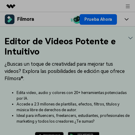
Filmora
Prueba Ahora
Productos destacados
Creatividad digital con AIGC
Productos
Empresas
Editor de Videos Potente e
Utilidades
Resumen
Plataformas
IA
Intuitivo
Quiénes somos
Soluciones
Características
Video e imagen
¿Buscas un toque de creatividad para mejorar tus
Soluciones
Sala de prensa
videos? Explora las posibilidades de edición que ofrece
Recursos creativos
Audio
Filmora®:
Filmora para
Recursos
Tienda
Texto
Creación
Edita video, audio y colores con 20+ herramientas potenciadas
Ayuda
Soporte
por IA.
Accede a 2.3 millones de plantillas, efectos, filtros, títulos y
Ideas para editar
Efectos especiales DIY
música libre de derechos de autor.
Adquiere conocimientos
Descubre cómo crear un
Precios
Iniciar sesión
Ideal para influencers, freelancers, estudiantes, profesionales de
fundamentales de edición de
efecto especial
Contáctanos
Empresas
marketing y todos los creadores ¿Te sumas?
video
Estamos aquí para ayudarte
Una solución de video
sencilla para empresas