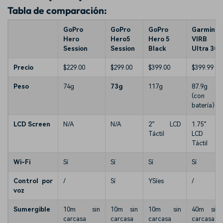
Tabla de comparación:
GoPro
GoPro
GoPro
Garmin
Hero
Hero5
Hero 5
VIRB
Session
Session
Black
Ultra 30
Precio
$229.00
$299.00
$399.00
$399.99
Peso
74g
73g
117g
87.9g
(con
batería)
LCD Screen
N/A
N/A
2” LCD
1.75”
Táctil
LCD
Táctil
Wi-Fi
Sí
Sí
Sí
Sí
Control por
/
Sí
YSíes
/
voz
Sumergible
10m sin
10m sin
10m sin
40m sin
carcasa
carcasa
carcasa
carcasa