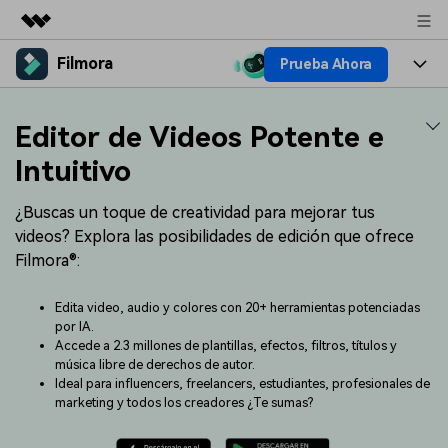
Filmora
Prueba Ahora
Productos destacados
Creatividad digital con AIGC
Productos
Empresas
Editor de Videos Potente e
Utilidades
Resumen
Plataformas
IA
Intuitivo
Quiénes somos
Soluciones
Características
Video e imagen
¿Buscas un toque de creatividad para mejorar tus
Soluciones
Sala de prensa
videos? Explora las posibilidades de edición que ofrece
Recursos creativos
Audio
Filmora®:
Filmora para
Recursos
Tienda
Texto
Creación
Edita video, audio y colores con 20+ herramientas potenciadas
Ayuda
Soporte
por IA.
Accede a 2.3 millones de plantillas, efectos, filtros, títulos y
Ideas para editar
Efectos especiales DIY
música libre de derechos de autor.
Adquiere conocimientos
Descubre cómo crear un
Precios
Iniciar sesión
Ideal para influencers, freelancers, estudiantes, profesionales de
fundamentales de edición de
efecto especial
Contáctanos
Empresas
marketing y todos los creadores ¿Te sumas?
video
Estamos aquí para ayudarte
Una solución de video
sencilla para empresas