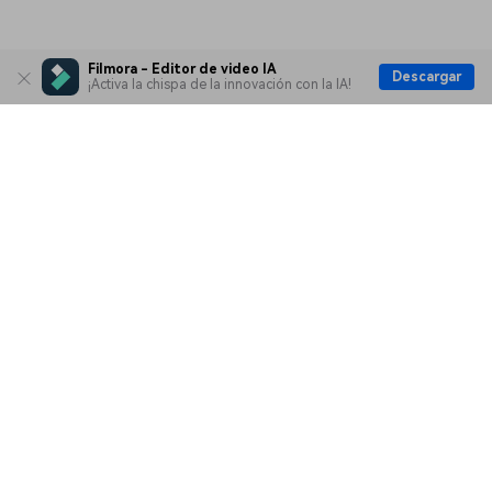
Filmora - Editor de video IA
Descargar
¡Activa la chispa de la innovación con la IA!
Productos
Wondershare
Explorar IA
Centro de soporte