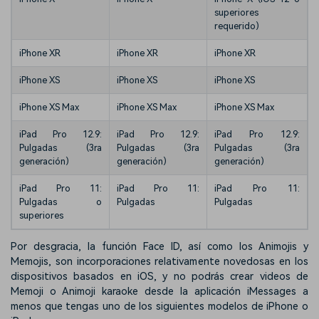
superiores
requerido)
iPhone XR
iPhone XR
iPhone XR
iPhone XS
iPhone XS
iPhone XS
iPhone XS Max
iPhone XS Max
iPhone XS Max
iPad Pro 12.9:
iPad Pro 12.9:
iPad Pro 12.9:
Pulgadas (3ra
Pulgadas (3ra
Pulgadas (3ra
generación)
generación)
generación)
iPad Pro 11:
iPad Pro 11:
iPad Pro 11:
Pulgadas o
Pulgadas
Pulgadas
superiores
Por desgracia, la función Face ID, así como los Animojis y
Memojis, son incorporaciones relativamente novedosas en los
dispositivos basados en iOS, y no podrás crear videos de
Memoji o Animoji karaoke desde la aplicación iMessages a
menos que tengas uno de los siguientes modelos de iPhone o