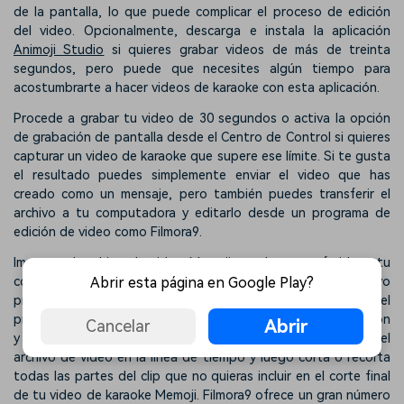
de la pantalla, lo que puede complicar el proceso de edición
del video. Opcionalmente, descarga e instala la aplicación
Animoji Studio
si quieres grabar videos de más de treinta
segundos, pero puede que necesites algún tiempo para
acostumbrarte a hacer videos de karaoke con esta aplicación.
Procede a grabar tu video de 30 segundos o activa la opción
de grabación de pantalla desde el Centro de Control si quieres
capturar un video de karaoke que supere ese límite. Si te gusta
el resultado puedes simplemente enviar el video que has
creado como un mensaje, pero también puedes transferir el
archivo a tu computadora y editarlo desde un programa de
edición de video como Filmora9.
Importa el archivo de video Memoji que has transferido a tu
Abrir esta página en Google Play?
computadora en Filmora9 después de haber creado un nuevo
proyecto. Puedes hacerlo desde el Panel multimedia del
programa haciendo clic en el menú desplegable de importación
Abrir
Cancelar
y eligiendo la opción de importar archivos multimedia. Coloca el
archivo de video en la línea de tiempo y luego corta o recorta
todas las partes del clip que no quieras incluir en el corte final
de tu video de karaoke Memoji. Filmora9 ofrece un gran número