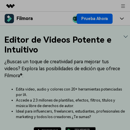
Filmora
Prueba Ahora
Productos destacados
Creatividad digital con AIGC
Productos
Empresas
Editor de Videos Potente e
Utilidades
Resumen
Plataformas
IA
Intuitivo
Quiénes somos
Soluciones
Características
Video e imagen
¿Buscas un toque de creatividad para mejorar tus
Soluciones
Sala de prensa
videos? Explora las posibilidades de edición que ofrece
Recursos creativos
Audio
Filmora®:
Filmora para
Recursos
Tienda
Texto
Creación
Edita video, audio y colores con 20+ herramientas potenciadas
Ayuda
Soporte
por IA.
Accede a 2.3 millones de plantillas, efectos, filtros, títulos y
Ideas para editar
Efectos especiales DIY
música libre de derechos de autor.
Adquiere conocimientos
Descubre cómo crear un
Precios
Iniciar sesión
Ideal para influencers, freelancers, estudiantes, profesionales de
fundamentales de edición de
efecto especial
Contáctanos
Empresas
marketing y todos los creadores ¿Te sumas?
video
Estamos aquí para ayudarte
Una solución de video
sencilla para empresas