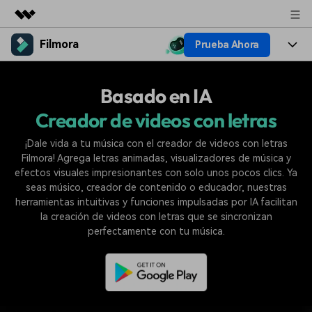
Filmora
Prueba Ahora
Productos destacados
Creatividad digital con AIGC
Productos
Empresas
Basado en IA
Utilidades
Resumen
Plataformas
IA
Creador de videos con letras
Quiénes somos
Soluciones
Características
¡Dale vida a tu música con el creador de videos con letras
Video e imagen
Soluciones
Sala de prensa
Filmora! Agrega letras animadas, visualizadores de música y
Recursos creativos
Audio
efectos visuales impresionantes con solo unos pocos clics. Ya
Filmora para
Recursos
Tienda
seas músico, creador de contenido o educador, nuestras
Texto
herramientas intuitivas y funciones impulsadas por IA facilitan
Creación
la creación de videos con letras que se sincronizan
Ayuda
Soporte
perfectamente con tu música.
Ideas para editar
Efectos especiales DIY
Adquiere conocimientos
Descubre cómo crear un
Precios
Iniciar sesión
fundamentales de edición de
efecto especial
Contáctanos
Empresas
video
Estamos aquí para ayudarte
Una solución de video
sencilla para empresas