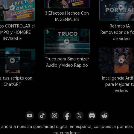
3 Efectos Hechos Con
IA GENIALES
to CONTROLAR el
Retrato IA -
EMPO y HOMBRE
Removedor de f
INVISIBLE
de video
Truco para Sincronizar
Audio y Video Rápido
a tus scripts con
Inteligencia Artif
ChatGPT
para Mejorar t
Videos
 ahora a nuestra comunidad digital en español, compuesta por más
mil creadores!