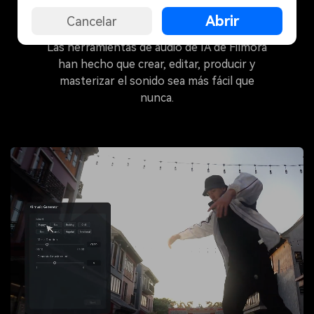
Herramientas de Audio de IA
Abrir
Cancelar
Las herramientas de audio de IA de Filmora
han hecho que crear, editar, producir y
masterizar el sonido sea más fácil que
nunca.