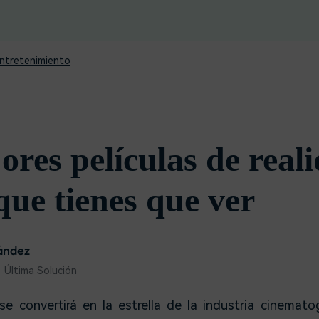
Descargar gratis
Instagram
es de habla hispana.
Explora todas las 
Facebook
Twitter
ntretenimiento
Descargar gratis
Descargar gratis
Descargar gratis
ores películas de real
que tienes que ver
ández
 Última Solución
 se convertirá en la estrella de la industria cinemato