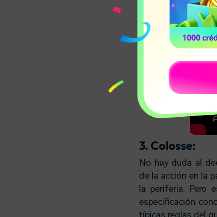
3. Colosse:
No hay duda al deci
de la acción en la 
la periferia. Pero
especificación conc
típicas reglas del g