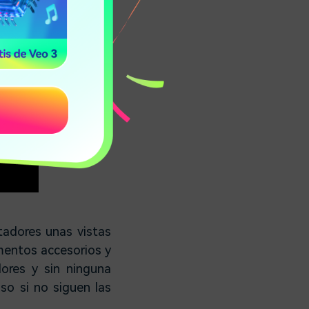
ctadores unas vistas
ementos accesorios y
dores y sin ninguna
uso si no siguen las