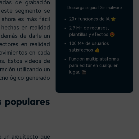
zadas de grabación
Descarga segura | Sin malware
n este segmento se
o ahora es más fácil
20+ funciones de IA ⭐
 hechas en realidad
2.9 M+ de recursos,
plantillas y efectos 😍
 además de darle un
100 M+ de usuarios
ectores en realidad
satisfechos 👍
 movimientos en cada
Función multiplataforma
os. Estos vídeos de
para editar en cualquier
ración utilizando un
lugar. 🎬
tecnológico generado
s populares
re un arquitecto que