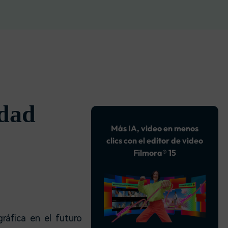
soluciones >
idad
Más IA, video en menos
clics con el editor de video
Filmora® 15
gráfica en el futuro