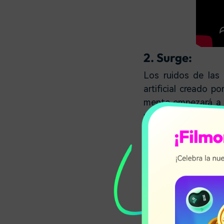
2. Surge:
Los ruidos de las 
artificial creado 
mente empezará a v
pueden ver en el su
lo que ofrecen sus
realidad virtual pa
incluso sin una his
en esta creación de 
Esta película la p