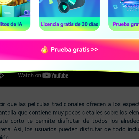
r que las películas tradicionales ofrecen a los espe
pantalla que contiene muy pocos detalles sobre los el
 este corto te permite disfrutar de todos los alrede
reta. Así, los usuarios pueden disfrutar de todo incl
uión.