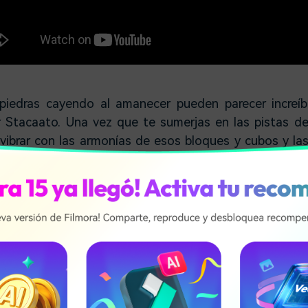
piedras cayendo al amanecer pueden parecer increíb
por Stacaato. Una vez que te sumerjas en las pistas d
ibrar con las armonías de esos bloques y cubos y las
elo. Surge está diseñada en un mundo abierto, por lo q
 paisajes. Los ritmos acompañan a la perfección a l
ra todos los usuarios y tiene el potencial de crear una
toria. Esto se debe a la calidad del sonido que hace
realidad virtual.
uedes descargar tanto en el Oculus Store como en Kale