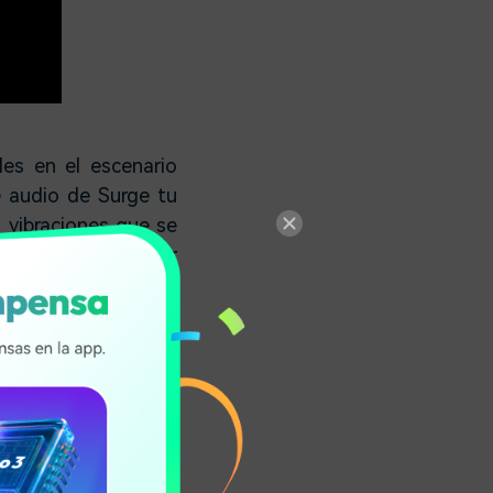
les en el escenario
e audio de Surge tu
 vibraciones que se
ue es fácil explorar
a experiencia de la
 apariencia poderosa
 todo mucho más real
idoscope.