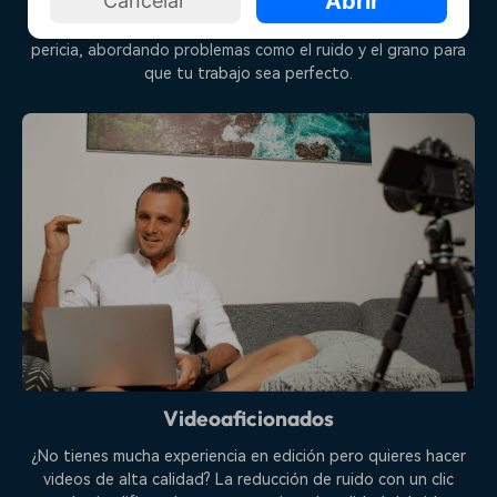
Abrir
Cancelar
Tres niveles diferentes de control y tecnología avanzada
aplicada, te permiten manejar las tomas con precisión y
pericia, abordando problemas como el ruido y el grano para
que tu trabajo sea perfecto.
Videoaficionados
¿No tienes mucha experiencia en edición pero quieres hacer
videos de alta calidad? La reducción de ruido con un clic