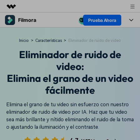
Filmora
Prueba Ahora
Productos destacados
Creatividad digital con AIGC
Productos
Empresas
Inicio
>
Características
>
Eliminador de ruido de video
Utilidades
Resumen
Plataformas
Eliminador de ruido de
IA
Quiénes somos
Soluciones
Características
video:
Video e imagen
Sala de prensa
Soluciones
Elimina el grano de un video
Recursos creativos
Audio
Filmora para
Tienda
Recursos
fácilmente
Texto
Creación
Soporte
Ayuda
Elimina el grano de tu video sin esfuerzo con nuestro
Ideas para editar
Efectos especiales DIY
eliminador de ruido de video por IA. Haz que tu video
Adquiere conocimientos
Descubre cómo crear un
sea más brillante y nítido eliminando el ruido de la toma
Precios
Iniciar sesión
fundamentales de edición de
efecto especial
Contáctanos
Empresas
o ajustando la iluminación y el contraste.
video
Estamos aquí para ayudarte
Una solución de video
sencilla para empresas