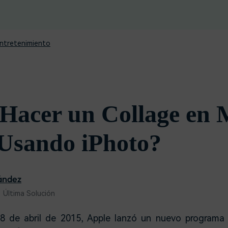
Descargar gratis
Instagram
es de habla hispana.
Explora todas las 
Facebook
Twitter
ntretenimiento
Descargar gratis
Descargar gratis
Descargar gratis
acer un Collage en 
Usando iPhoto?
ández
 Última Solución
l 8 de abril de 2015, Apple lanzó un nuevo program