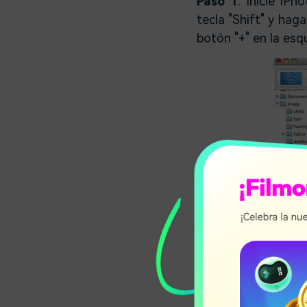
Paso 1
: Inicie iP
tecla "Shift" y haga
botón "+" en la esq