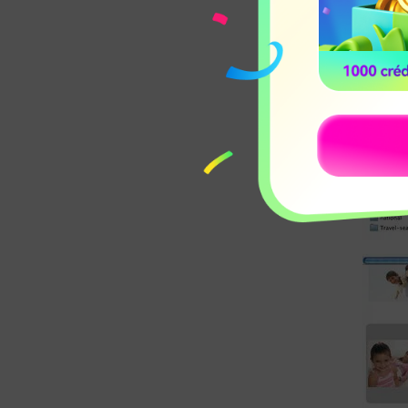
Paso 2
: Elige "Col
estás usando el iP
ocasión. Arrastra las