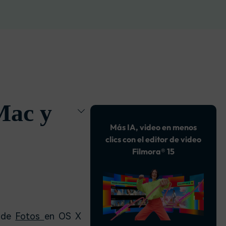
soluciones >
Mac y
Más IA, video en menos
clics con el editor de video
Filmora® 15
a de
Fotos
en OS X