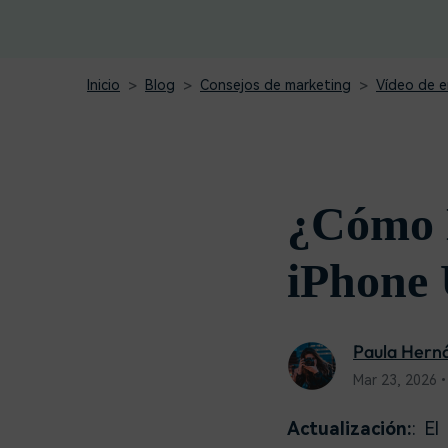
creadores
creador
Editor de video para iPad
Inicio
Blog
Consejos de marketing
Vídeo de e
¿Cómo H
iPhone 
Paula Hern
Mar 23, 2026•
Actualización:
: E