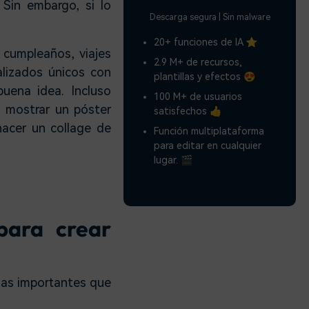
 Sin embargo, si lo
Descarga segura | Sin malware
20+ funciones de IA ⭐
cumpleaños, viajes
2.9 M+ de recursos,
alizados únicos con
plantillas y efectos 😍
uena idea. Incluso
100 M+ de usuarios
a mostrar un póster
satisfechos 👍
hacer un collage de
Función multiplataforma
para editar en cualquier
lugar. 🎬
para crear
sas importantes que