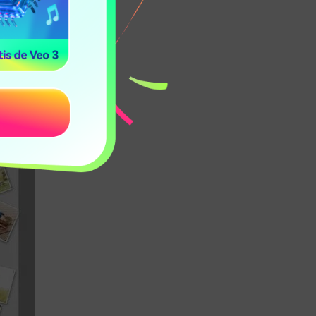
ualquier Ocasión" si
enadas en base a la
l diseño.