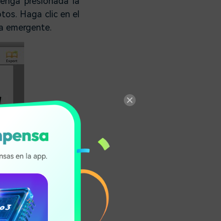
tenga presionada la
otos. Haga clic en el
na emergente.