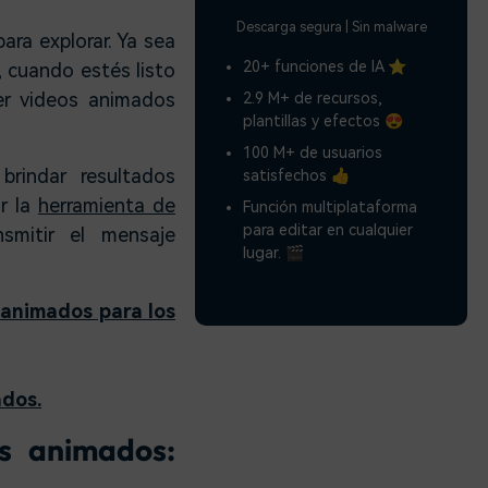
Descarga segura | Sin malware
ra explorar. Ya sea
20+ funciones de IA ⭐
, cuando estés listo
er videos animados
2.9 M+ de recursos,
plantillas y efectos 😍
100 M+ de usuarios
rindar resultados
satisfechos 👍
ar la
herramienta de
Función multiplataforma
para editar en cualquier
smitir el mensaje
lugar. 🎬
 animados para los
ados.
s animados: