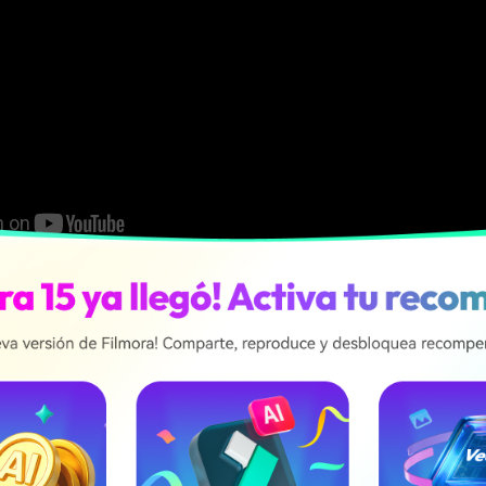
as mejores herramientas y ser
os animados para los negocios: