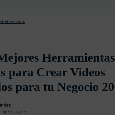
Descargar gratis
Instagram
es de habla hispana.
Explora todas las 
Facebook
Twitter
ntretenimiento
Descargar gratis
Descargar gratis
Descargar gratis
Mejores Herramientas
os para Crear Videos
s para tu Negocio 20
ández
 Última Solución