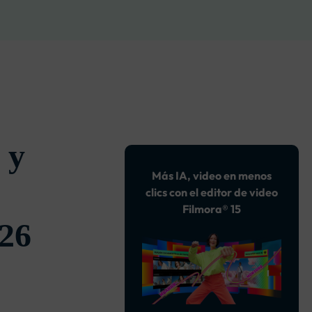
soluciones >
 y
Más IA, video en menos
clics con el editor de video
Filmora® 15
26