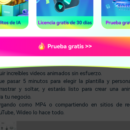
 los
creadores de animaciones en 2D
, que puede permi
animados para los negocios de manera intuitiva. 
o listas para ser editadas para tu negocio o las c
mandas del negocio. Estas plantillas son completame
des y hacen de Wideo una herramienta muy apreciada.
ir increíbles videos animados sin esfuerzo.
e pasar 5 minutos para elegir la plantilla y persona
astrar y soltar, y estarás listo para crear una an
ra tu negocio.
rgando como MP4 o compartiendo en sitios de re
uTube, Wideo lo hace todo.