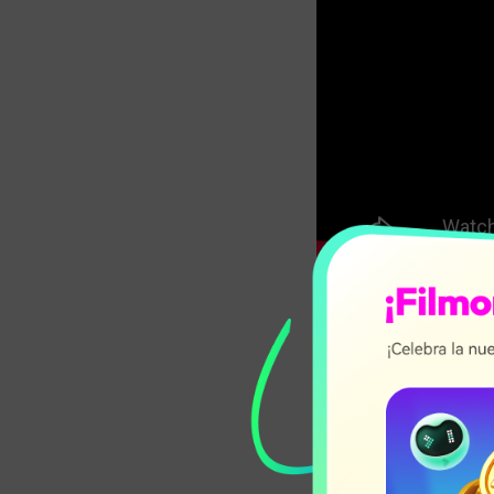
Parte 1: L
hacer vide