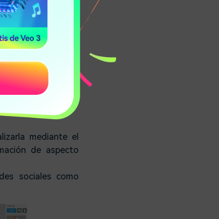
tirte editar, crear y
Contiene más de 80
rea desde cero para
nte personalizables
lizarla mediante el
imación de aspecto
des sociales como