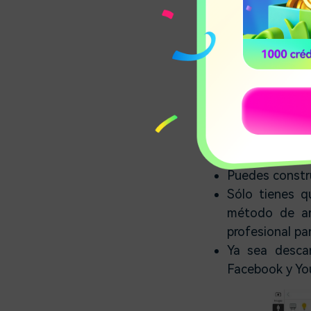
1.
Wideo:
Se encuentra entre
compartir videos 
plantillas de vide
adaptarse a las de
según tus necesida
Características:
Puedes constru
Sólo tienes qu
método de arr
profesional pa
Ya sea desca
Facebook y Yo