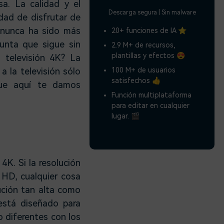
a. La calidad y el
Descarga segura | Sin malware
dad de disfrutar de
 nunca ha sido más
20+ funciones de IA ⭐
gunta que sigue sin
2.9 M+ de recursos,
plantillas y efectos 😍
 televisión 4K? La
100 M+ de usuarios
a la televisión sólo
satisfechos 👍
que aquí te damos
Función multiplataforma
para editar en cualquier
lugar. 🎬
4K. Si la resolución
 HD, cualquier cosa
ución tan alta como
stá diseñado para
o diferentes con los