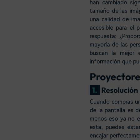
han cambiado sign
tamaño de las imág
una calidad de im
accesible para el 
respuesta: ¿Propo
mayoría de las pers
buscan la mejor 
información que pu
Proyectore
1.
Resolución
Cuando compras un t
de la pantalla es 
menos eso ya no es
esta, puedes est
encajar perfectamen