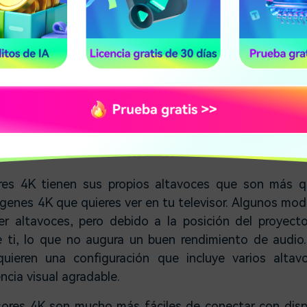
ctor a la superficie en la que desea proyectar las imág
e deseas proyectar las imágenes. Las pantallas de proy
s posible que haya que realizar algunas investigacion
 de la sala, ya que es necesario conocer las dimensio
ara poder colocar el proyector a la distancia óptima de 
s 4K, puede que no consigas una gran pantalla, pero 
para disfrutar de las imágenes de 4K son mucho más se
ores 4K tienen sus propios altavoces que son más qu
ágenes 4K que quieres ver en tu televisor. Algunos mo
r altavoces, pero debido a la posición del proyect
 ti, lo que no augura un buen rendimiento de audio
quieren una configuración que incluye varios altav
ncia visual agradable.
sores 4K son mucho más fáciles de conectar con disp