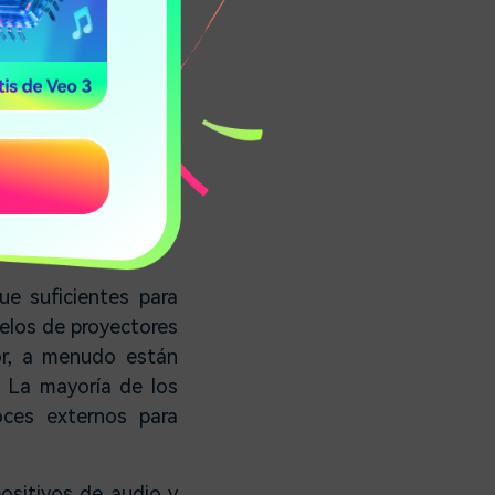
enes y puedes elegir
ección suelen ser la
es relacionadas con
nes de la pared y el
la pantalla.
las condiciones que
ncillas.
e suficientes para
delos de proyectores
or, a menudo están
. La mayoría de los
oces externos para
ositivos de audio y