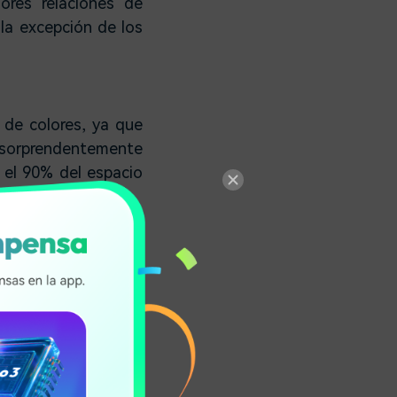
ores relaciones de
la excepción de los
 de colores, ya que
 sorprendentemente
 el 90% del espacio
u enorme ventaja de
iendo un espacio de
elevisores en lo que
imagen cambiando la