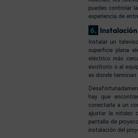
puedes controlar la
experiencia de ent
6.
Instalación
Instalar un televi
superficie plana e
eléctrico más cer
escritorio o al equ
es donde terminan 
Desafortunadament
hay que encontrar
conectarla a un co
ajustar la nitidez
pantalla de proyecc
instalación del pro