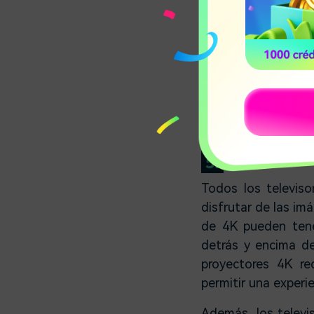
distancia del proye
sobre qué superfici
solución, aunque e
las características
tamaño de la sala p
Con los televisore
tienes que cumplir 
5.
Audio
Todos los televis
disfrutar de las im
de 4K pueden tene
detrás y encima de
proyectores 4K re
permitir una experie
Además, los televi