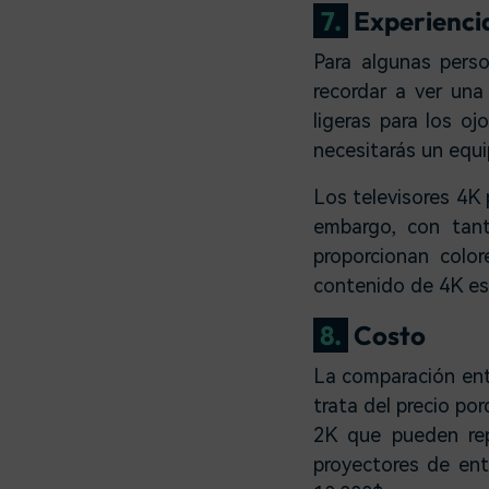
7.
Experiencia
Para algunas pers
recordar a ver una
ligeras para los o
necesitarás un equip
Los televisores 4K 
embargo, con tan
proporcionan color
contenido de 4K es
8.
Costo
La comparación entr
trata del precio po
2K que pueden rep
proyectores de en