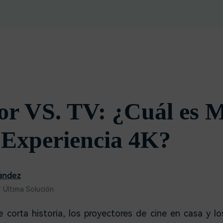
Descargar gratis
Instagram
es de habla hispana.
Explora todas las 
Facebook
Twitter
Descargar gratis
Descargar gratis
Descargar gratis
or VS. TV: ¿Cuál es 
 Experiencia 4K?
ández
 Última Solución
 corta historia, los proyectores de cine en casa y l