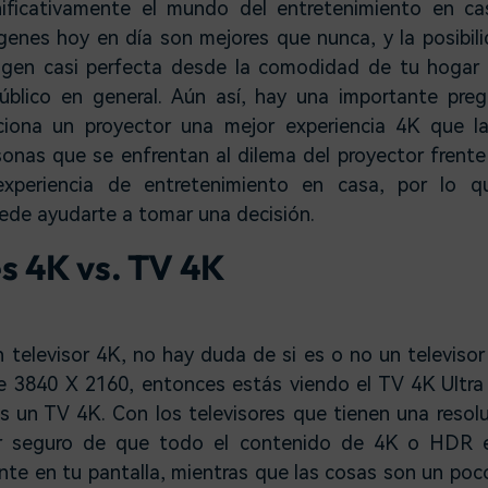
ificativamente el mundo del entretenimiento en cas
enes hoy en día son mejores que nunca, y la posibili
agen casi perfecta desde la comodidad de tu hogar
público en general. Aún así, hay una importante pre
rciona un proyector una mejor experiencia 4K que la
onas que se enfrentan al dilema del proyector frente 
experiencia de entretenimiento en casa, por lo 
ede ayudarte a tomar una decisión.
s 4K vs. TV 4K
elevisor 4K, no hay duda de si es o no un televisor 
de 3840 X 2160, entonces estás viendo el TV 4K Ultra
 un TV 4K. Con los televisores que tienen una resol
ar seguro de que todo el contenido de 4K o HDR e
te en tu pantalla, mientras que las cosas son un poc