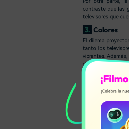
Por otra parte, l
contraste que las 
televisores que cu
3.
Colores
El dilema proyecto
tanto los televis
vibrantes. Además,
de color HDR y cubr
Aunque los colores
brillo sobre los p
color y una cobertu
4.
Pantalla d
No hay duda de que 
respecta a la visu