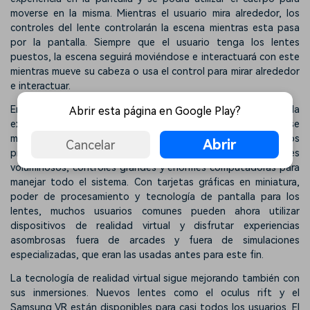
moverse en la misma. Mientras el usuario mira alrededor, los
controles del lente controlarán la escena mientras esta pasa
por la pantalla. Siempre que el usuario tenga los lentes
puestos, la escena seguirá moviéndose e interactuará con este
mientras mueve su cabeza o usa el control para mirar alrededor
e interactuar.
En los primeros días de la tecnología de realidad virtual, la
Abrir esta página en Google Play?
experiencia estaba lejos de ser inmersiva y debían utilizarse
muchos dispositivos para inclusive comenzar la aplicación. Los
Abrir
Cancelar
primeros juegos de realidad virtual requerían lentes
voluminosos, controles grandes y enormes computadoras para
manejar todo el sistema. Con tarjetas gráficas en miniatura,
poder de procesamiento y tecnología de pantalla para los
lentes, muchos usuarios comunes pueden ahora utilizar
dispositivos de realidad virtual y disfrutar experiencias
asombrosas fuera de arcades y fuera de simulaciones
especializadas, que eran las usadas antes para este fin.
La tecnología de realidad virtual sigue mejorando también con
sus inmersiones. Nuevos lentes como el oculus rift y el
Samsung VR están disponibles para casi todos los usuarios. El