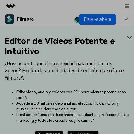
Filmora
Prueba Ahora
Productos destacados
Creatividad digital con AIGC
Productos
Empresas
Editor de Videos Potente e
Utilidades
Resumen
Plataformas
IA
Intuitivo
Quiénes somos
Soluciones
Características
Video e imagen
¿Buscas un toque de creatividad para mejorar tus
Soluciones
Sala de prensa
videos? Explora las posibilidades de edición que ofrece
Recursos creativos
Audio
Filmora®:
Filmora para
Recursos
Tienda
Texto
Creación
Edita video, audio y colores con 20+ herramientas potenciadas
Ayuda
Soporte
por IA.
Accede a 2.3 millones de plantillas, efectos, filtros, títulos y
Ideas para editar
Efectos especiales DIY
música libre de derechos de autor.
Adquiere conocimientos
Descubre cómo crear un
Precios
Iniciar sesión
Ideal para influencers, freelancers, estudiantes, profesionales de
fundamentales de edición de
efecto especial
Contáctanos
Empresas
marketing y todos los creadores ¿Te sumas?
video
Estamos aquí para ayudarte
Una solución de video
sencilla para empresas